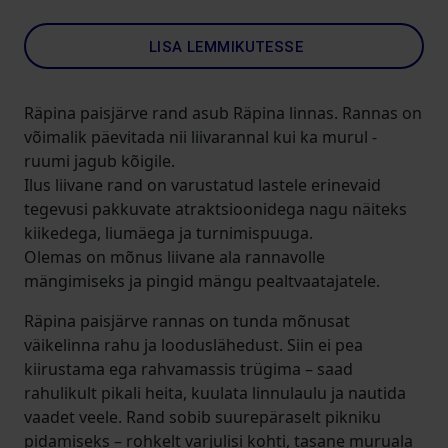
LISA LEMMIKUTESSE
Räpina paisjärve rand asub Räpina linnas. Rannas on
võimalik päevitada nii liivarannal kui ka murul -
ruumi jagub kõigile.
Ilus liivane rand on varustatud lastele erinevaid
tegevusi pakkuvate atraktsioonidega nagu näiteks
kiikedega, liumäega ja turnimispuuga.
Olemas on mõnus liivane ala rannavolle
mängimiseks ja pingid mängu pealtvaatajatele.
Räpina paisjärve rannas on tunda mõnusat
väikelinna rahu ja looduslähedust. Siin ei pea
kiirustama ega rahvamassis trügima – saad
rahulikult pikali heita, kuulata linnulaulu ja nautida
vaadet veele. Rand sobib suurepäraselt pikniku
pidamiseks – rohkelt varjulisi kohti, tasane muruala