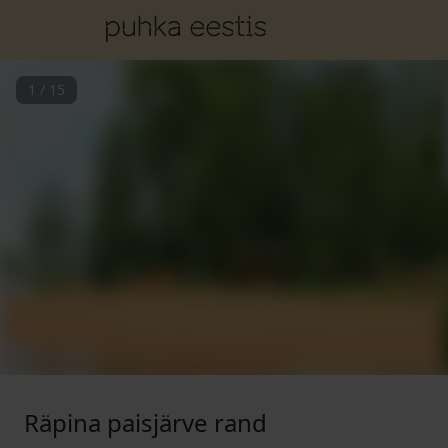
1
/
15
Räpina paisjärve rand