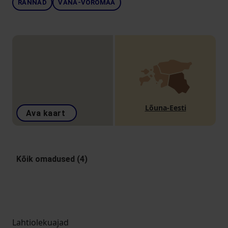
RANNAD
VANA-VÕROMAA
Lõuna-Eesti
Ava kaart
Kõik omadused (4)
Lahtiolekuajad