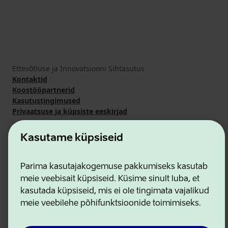
Ettevõtluse ja Innovatsiooni Sihtasutus
Kontaktid
Koostööpartnerid
Kasutustingimused
Privaatsuse ja küpsiste eeskirjad
Kasutame küpsiseid
Parima kasutajakogemuse pakkumiseks kasutab
meie veebisait küpsiseid. Küsime sinult luba, et
kasutada küpsiseid, mis ei ole tingimata vajalikud
meie veebilehe põhifunktsioonide toimimiseks.