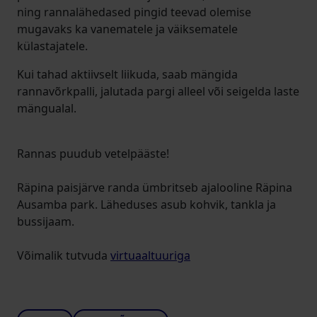
ning rannalähedased pingid teevad olemise
mugavaks ka vanematele ja väiksematele
külastajatele.
Kui tahad aktiivselt liikuda, saab mängida
rannavõrkpalli, jalutada pargi alleel või seigelda laste
mängualal.
Rannas puudub vetelpääste!
Räpina paisjärve randa ümbritseb ajalooline Räpina
Ausamba park. Läheduses asub kohvik, tankla ja
bussijaam.
Võimalik tutvuda
virtuaaltuuriga