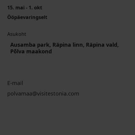
15. mai - 1. okt
Ööpäevaringselt
Asukoht
Ausamba park, Räpina linn, Räpina vald,
Põlva maakond
E-mail
polvamaa@visitestonia.com