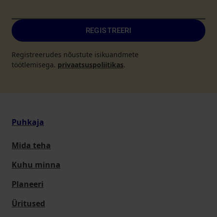
REGISTREERI
Registreerudes nõustute isikuandmete
töötlemisega.
privaatsuspoliitikas
.
Puhkaja
Mida teha
Kuhu minna
Planeeri
Üritused