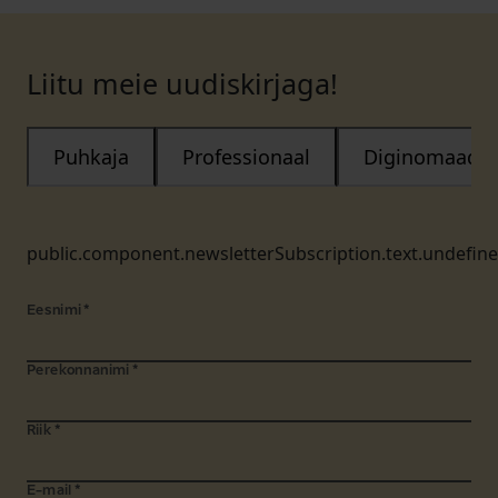
Liitu meie uudiskirjaga!
Puhkaja
Professionaal
Diginomaad
public.component.newsletterSubscription.text.undefin
Eesnimi
*
Perekonnanimi
*
Riik
*
E-mail
*