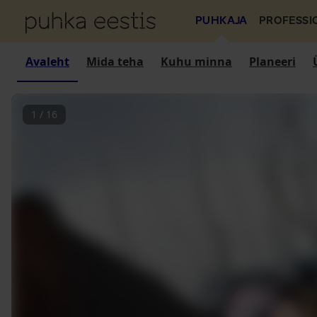
PUHKAJA
PROFESSI
Avaleht
Mida teha
Kuhu minna
Planeeri
1
/
16