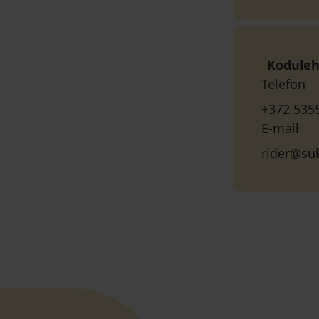
Koduleh
Telefon
+372 535
E-mail
rider@suk