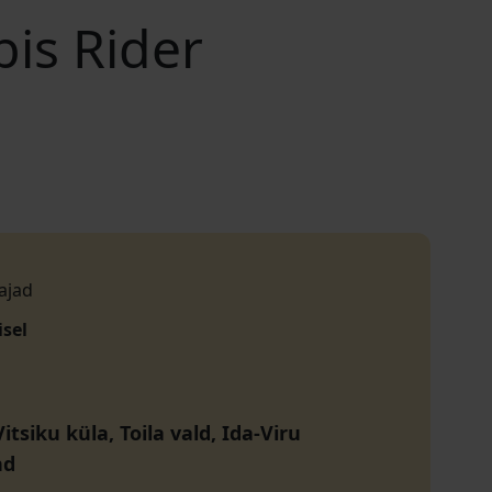
is Rider
ajad
isel
itsiku küla, Toila vald, Ida-Viru
nd