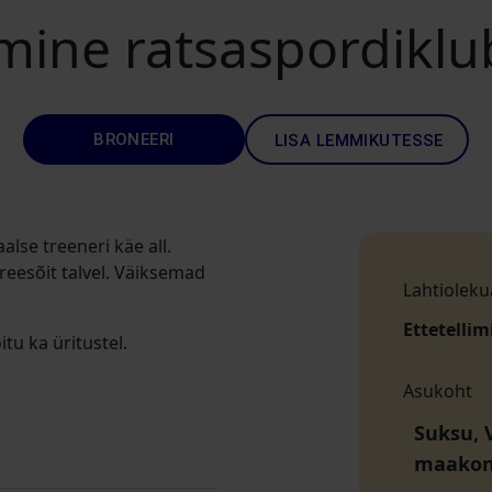
mine ratsaspordiklub
BRONEERI
LISA LEMMIKUTESSE
lse treeneri käe all.
reesõit talvel. Väiksemad
Lahtioleku
Ettetellim
tu ka üritustel.
Asukoht
Suksu, V
maako