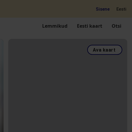
Sisene
Eesti
Lemmikud
Eesti kaart
Otsi
Ava kaart