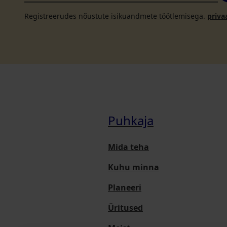
Registreerudes nõustute isikuandmete töötlemisega.
priva
Puhkaja
Mida teha
Kuhu minna
Planeeri
Üritused