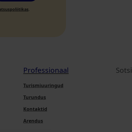
atsuspoliitikas
.
Professionaal
Sots
Turismiuuringud
Turundus
Kontaktid
Arendus