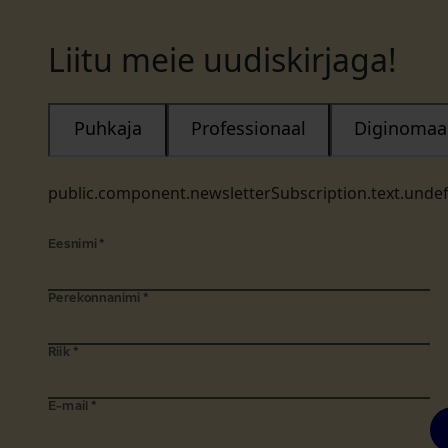
Liitu meie uudiskirjaga!
Puhkaja
Professionaal
Diginomaa
public.component.newsletterSubscription.text.unde
Eesnimi
*
Perekonnanimi
*
Riik
*
E-mail
*