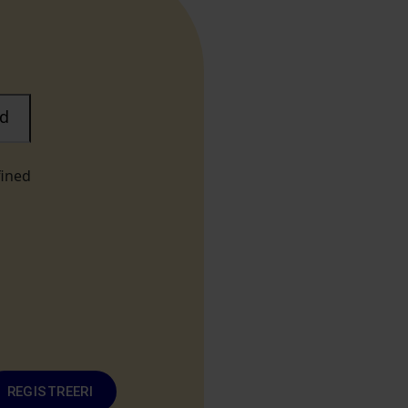
d
fined
REGISTREERI