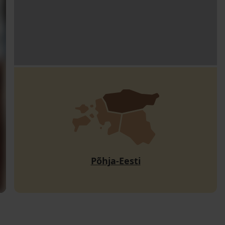
Põhja-Eesti