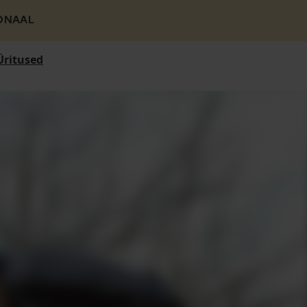
ONAAL
Üritused