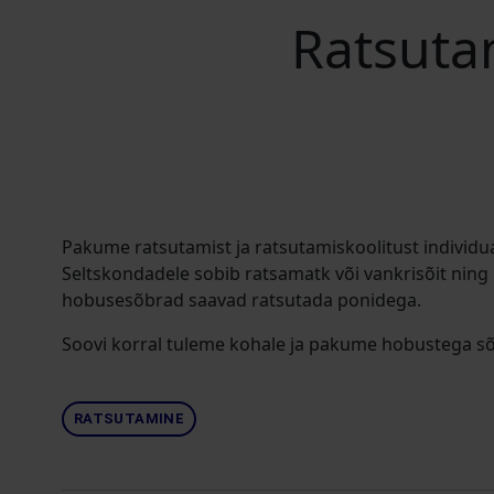
Ratsuta
Pakume ratsutamist ja ratsutamiskoolitust individuaa
Seltskondadele sobib ratsamatk või vankrisõit ning 
hobusesõbrad saavad ratsutada ponidega.
Soovi korral tuleme kohale ja pakume hobustega sõi
RATSUTAMINE