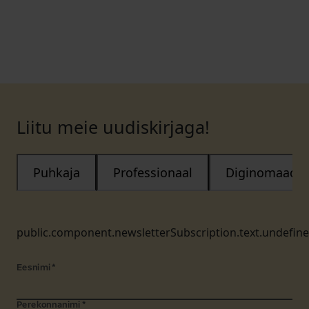
Liitu meie uudiskirjaga!
Puhkaja
Professionaal
Diginomaad
public.component.newsletterSubscription.text.undefin
Eesnimi
*
Perekonnanimi
*