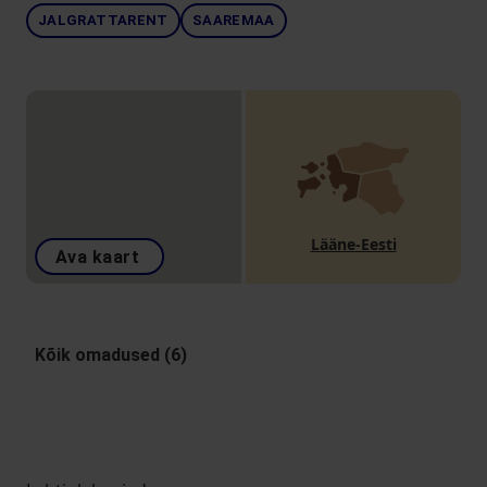
JALGRATTARENT
SAAREMAA
Lääne-Eesti
Ava kaart
Kõik omadused (6)