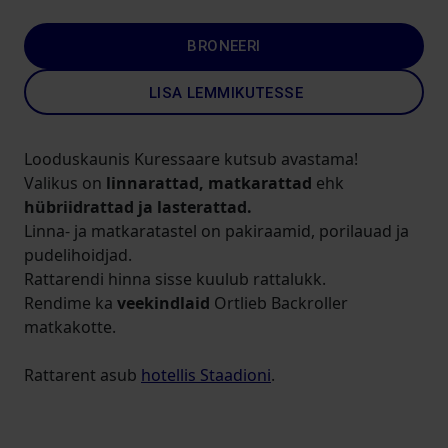
BRONEERI
LISA LEMMIKUTESSE
Looduskaunis Kuressaare kutsub avastama!
Valikus on
linnarattad,
matkarattad
ehk
hübriidrattad ja lasterattad.
Linna- ja matkaratastel on pakiraamid, porilauad ja
pudelihoidjad.
Rattarendi hinna sisse kuulub rattalukk.
Rendime ka
veekindlaid
Ortlieb Backroller
matkakotte.
Rattarent asub
hotellis Staadioni
.