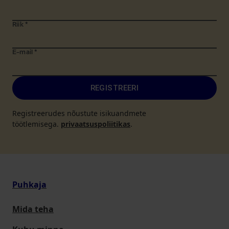
Riik
*
E-mail
*
REGISTREERI
Registreerudes nõustute isikuandmete
töötlemisega.
privaatsuspoliitikas
.
Puhkaja
Mida teha