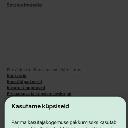
Sotsiaalmeedia
Ettevõtluse ja Innovatsiooni Sihtasutus
Kontaktid
Koostööpartnerid
Kasutustingimused
Privaatsuse ja küpsiste eeskirjad
Kasutame küpsiseid
Parima kasutajakogemuse pakkumiseks kasutab