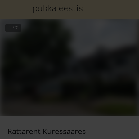
1
/
7
Rattarent Kuressaares