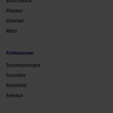
Kuhu minna
Planeeri
Üritused
Meist
Professionaal
Turismiuuringud
Turundus
Kontaktid
Arendus