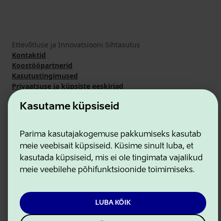
Ettevõtluse ja Innovatsiooni Sihtasutus
Kontaktid
Koostööpartnerid
Kasutustingimused
Privaatsuse ja küpsiste eeskirjad
Kasutame küpsiseid
Parima kasutajakogemuse pakkumiseks kasutab
meie veebisait küpsiseid. Küsime sinult luba, et
kasutada küpsiseid, mis ei ole tingimata vajalikud
meie veebilehe põhifunktsioonide toimimiseks.
LUBA KÕIK