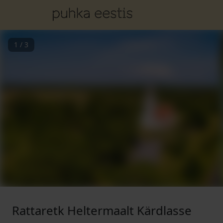
1
/
3
Rattaretk Heltermaalt Kärdlasse