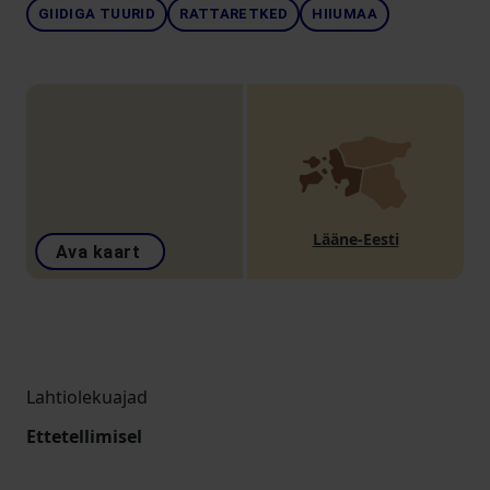
GIIDIGA TUURID
RATTARETKED
HIIUMAA
Lääne-Eesti
Ava kaart
Lahtiolekuajad
Ettetellimisel