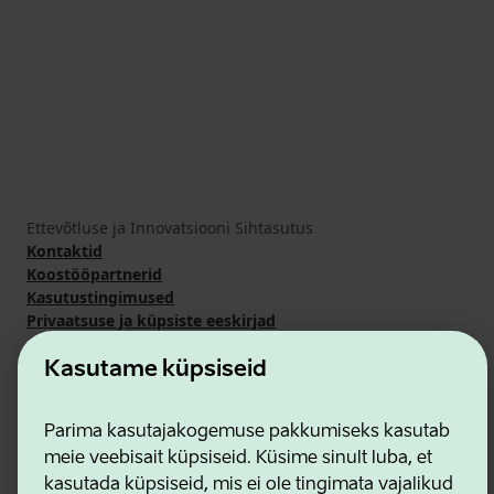
Ettevõtluse ja Innovatsiooni Sihtasutus
Kontaktid
Koostööpartnerid
Kasutustingimused
Privaatsuse ja küpsiste eeskirjad
Kasutame küpsiseid
Parima kasutajakogemuse pakkumiseks kasutab
meie veebisait küpsiseid. Küsime sinult luba, et
kasutada küpsiseid, mis ei ole tingimata vajalikud