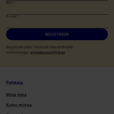
Riik
*
E-mail
*
REGISTREERI
Registreerudes nõustute isikuandmete
töötlemisega.
privaatsuspoliitikas
.
Puhkaja
Mida teha
Kuhu minna