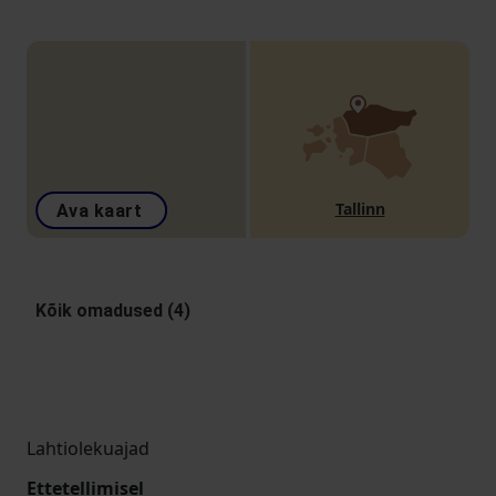
Tallinn
Ava kaart
Kõik omadused (4)
Lahtiolekuajad
Ettetellimisel