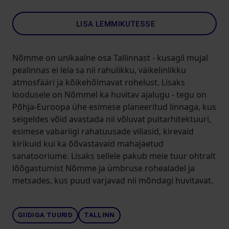
LISA LEMMIKUTESSE
Nõmme on unikaalne osa Tallinnast - kusagil mujal
pealinnas ei leia sa nii rahulikku, väikelinlikku
atmosfääri ja kõikehõlmavat rohelust. Lisaks
loodusele on Nõmmel ka huvitav ajalugu - tegu on
Põhja-Euroopa ühe esimese planeeritud linnaga, kus
seigeldes võid avastada nii võluvat puitarhitektuuri,
esimese vabariigi rahatuusade villasid, kirevaid
kirikuid kui ka õõvastavaid mahajäetud
sanatooriume. Lisaks sellele pakub meie tuur ohtralt
lõõgastumist Nõmme ja ümbruse rohealadel ja
metsades, kus puud varjavad nii mõndagi huvitavat.
GIIDIGA TUURID
TALLINN