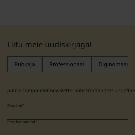
Liitu meie uudiskirjaga!
Puhkaja
Professionaal
Diginomaad
public.component.newsletterSubscription.text.undefin
Eesnimi
*
Perekonnanimi
*