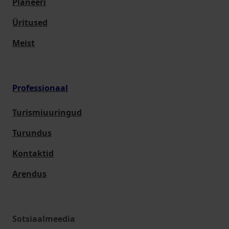
Planeeri
Üritused
Meist
Professionaal
Turismiuuringud
Turundus
Kontaktid
Arendus
Sotsiaalmeedia