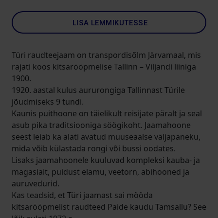
LISA LEMMIKUTESSE
Türi raudteejaam on transpordisõlm Järvamaal, mis
rajati koos kitsarööpmelise Tallinn – Viljandi liiniga
1900.
1920. aastal kulus aururongiga Tallinnast Türile
jõudmiseks 9 tundi.
Kaunis puithoone on täielikult reisijate päralt ja seal
asub pika traditsiooniga söögikoht. Jaamahoone
seest leiab ka alati avatud muuseaalse väljapaneku,
mida võib külastada rongi või bussi oodates.
Lisaks jaamahoonele kuuluvad kompleksi kauba- ja
magasiait, puidust elamu, veetorn, abihooned ja
auruvedurid.
Kas teadsid, et Türi jaamast sai mööda
kitsarööpmelist raudteed Paide kaudu Tamsallu? See