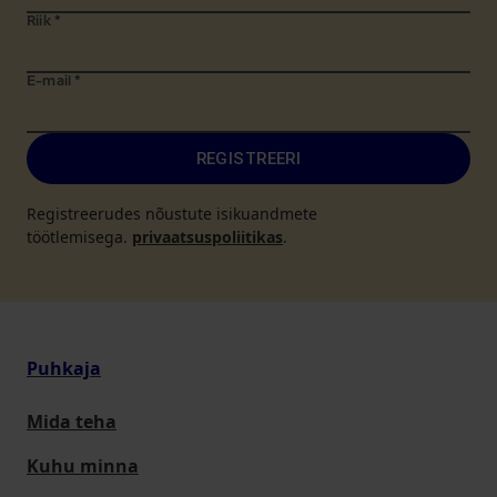
Riik
*
E-mail
*
REGISTREERI
Registreerudes nõustute isikuandmete
töötlemisega.
privaatsuspoliitikas
.
Puhkaja
Mida teha
Kuhu minna