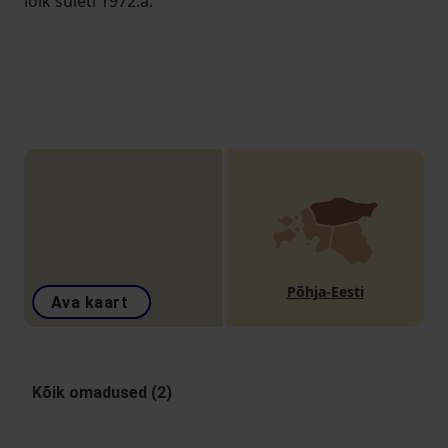
lõik suleti 1972.a.
Põhja-Eesti
Ava kaart
Kõik omadused (2)