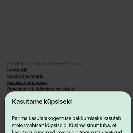
Ettevõtluse ja Innovatsiooni Sihtasutus
Kontaktid
Koostööpartnerid
Kasutustingimused
Privaatsuse ja küpsiste eeskirjad
Kasutame küpsiseid
Parima kasutajakogemuse pakkumiseks kasutab
meie veebisait küpsiseid. Küsime sinult luba, et
kasutada küpsiseid, mis ei ole tingimata vajalikud