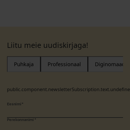
Liitu meie uudiskirjaga!
Puhkaja
Professionaal
Diginomaad
public.component.newsletterSubscription.text.undefin
Eesnimi
*
Perekonnanimi
*