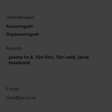
Lahtiolekuajad
Aastaringselt
Ööpäevaringselt
Asukoht
Jaama tn 8, Türi linn, Türi vald, Järva
maakond
E-mail
tiina@jarva.ee