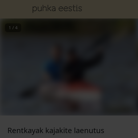
1
/
4
Rentkayak kajakite laenutus