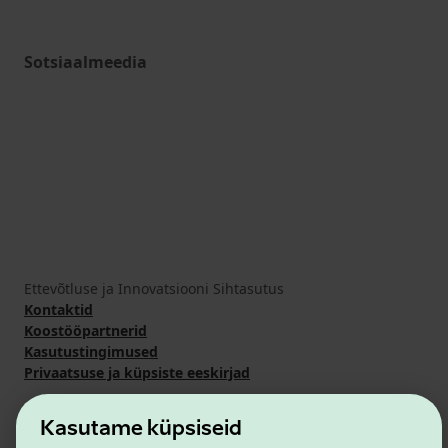
Sotsiaalmeedia
Ettevõtluse ja Innovatsiooni Sihtasutus
Kontaktid
Koostööpartnerid
Kasutustingimused
Privaatsuse ja küpsiste eeskirjad
Kasutame küpsiseid