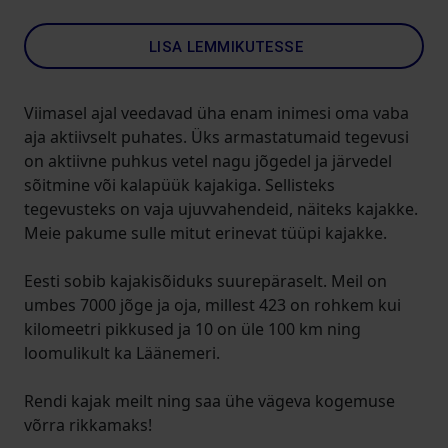
LISA LEMMIKUTESSE
Viimasel ajal veedavad üha enam inimesi oma vaba
aja aktiivselt puhates. Üks armastatumaid tegevusi
on aktiivne puhkus vetel nagu jõgedel ja järvedel
sõitmine või kalapüük kajakiga. Sellisteks
tegevusteks on vaja ujuvvahendeid, näiteks kajakke.
Meie pakume sulle mitut erinevat tüüpi kajakke.
Eesti sobib kajakisõiduks suurepäraselt. Meil on
umbes 7000 jõge ja oja, millest 423 on rohkem kui
kilomeetri pikkused ja 10 on üle 100 km ning
loomulikult ka Läänemeri.
Rendi kajak meilt ning saa ühe vägeva kogemuse
võrra rikkamaks!