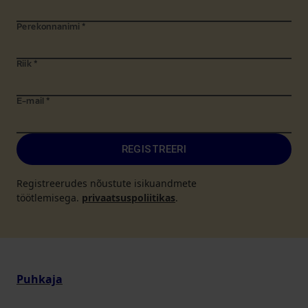
Perekonnanimi
*
Riik
*
E-mail
*
REGISTREERI
Registreerudes nõustute isikuandmete
töötlemisega.
privaatsuspoliitikas
.
Puhkaja