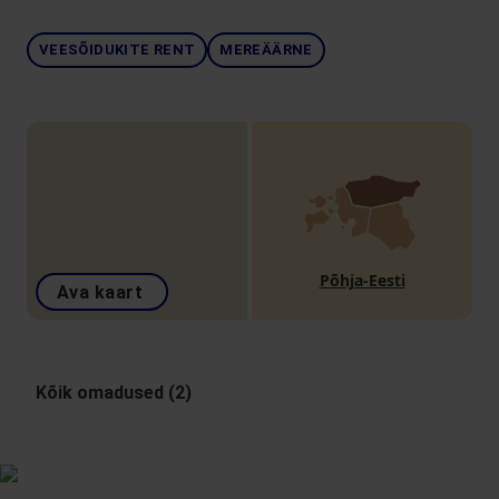
VEESÕIDUKITE RENT
MEREÄÄRNE
Põhja-Eesti
Ava kaart
Kõik omadused (2)