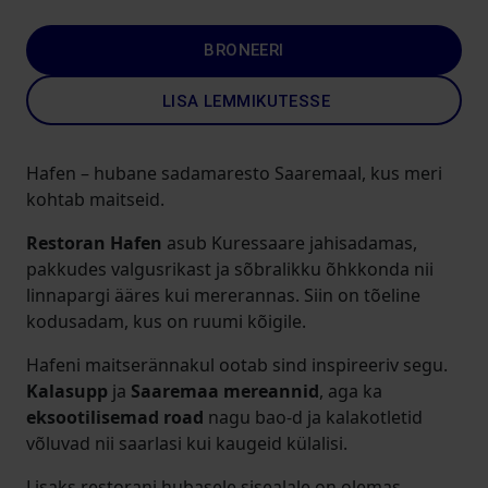
BRONEERI
LISA LEMMIKUTESSE
Hafen – hubane sadamaresto Saaremaal, kus meri
kohtab maitseid.
Restoran Hafen
asub Kuressaare jahisadamas,
pakkudes valgusrikast ja sõbralikku õhkkonda nii
linnapargi ääres kui mererannas. Siin on tõeline
kodusadam, kus on ruumi kõigile.
Hafeni maitserännakul ootab sind inspireeriv segu.
Kalasupp
ja
Saaremaa mereannid
, aga ka
eksootilisemad road
nagu bao-d ja kalakotletid
võluvad nii saarlasi kui kaugeid külalisi.
Lisaks restorani hubasele sisealale on olemas