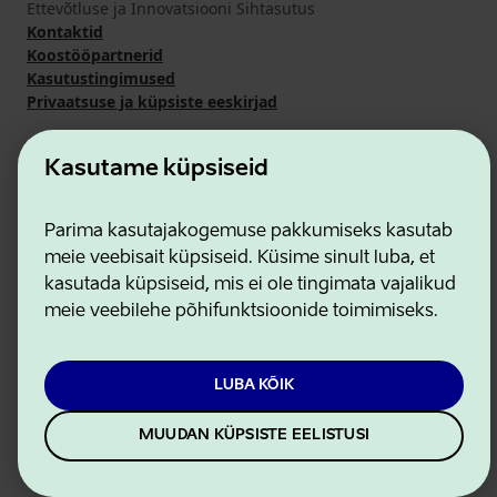
Ettevõtluse ja Innovatsiooni Sihtasutus
Kontaktid
Koostööpartnerid
Kasutustingimused
Privaatsuse ja küpsiste eeskirjad
Kasutame küpsiseid
Parima kasutajakogemuse pakkumiseks kasutab
meie veebisait küpsiseid. Küsime sinult luba, et
kasutada küpsiseid, mis ei ole tingimata vajalikud
meie veebilehe põhifunktsioonide toimimiseks.
LUBA KÕIK
MUUDAN KÜPSISTE EELISTUSI