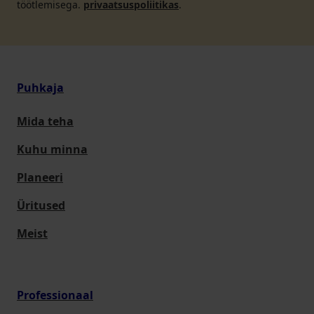
töötlemisega.
privaatsuspoliitikas
.
Puhkaja
Mida teha
Kuhu minna
Planeeri
Üritused
Meist
Professionaal