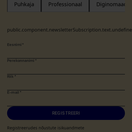
Puhkaja
Professionaal
Diginomaad
public.component.newsletterSubscription.text.undefin
Eesnimi
*
Perekonnanimi
*
Riik
*
E-mail
*
REGISTREERI
Registreerudes nõustute isikuandmete