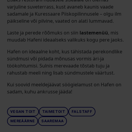
varjuline suveterrass, kust avaneb kaunis vaade
sadamale ja Kuressaare Piiskopilinnusele – olgu ilm
päikseline või pilvine, vaated on alati lummavad.
Laste ja perede rõõmuks on siin
lastemenüü
, mis
muudab Hafeni ideaalseks valikuks kogu pere jaoks.
Hafen on ideaalne koht, kus tähistada perekondlike
sündmusi või pidada mõnusas vormis äri-ja
töökohtumisi. Sulnis merevaade tõstab tuju ja
rahustab meeli ning lisab sündmustele väärtust.
Kui soovid meeldejäävat söögielamust on Hafen on
sadam, kuhu ankrusse jääda!
VEGAN TOIT
TAIMETOIT
FALSTAFF
MEREÄÄRNE
SAAREMAA