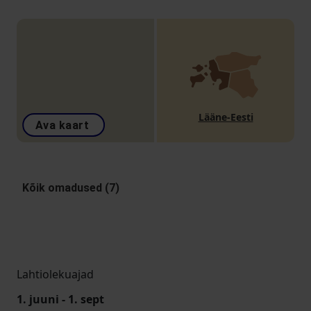
Lääne-Eesti
Ava kaart
Kõik omadused (7)
Lahtiolekuajad
1. juuni - 1. sept