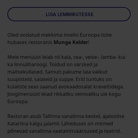
LISA LEMMIKUTESSE
Oled oodatud mekkima imelisi Euroopa toite
hubases restoranis
Munga Kelder
!
Meie menüüst leiab nii kala, sea-, veise-, lamba- kui
ka linnuliharoogi. Toidud on värsked ja
maitseküllased. Samuti pakume laia valikut
suupisteid, salateid ja suppe. Eriti tuntuks on
külaliste seas saanud avokaadosalat krevettidega.
Joogimenüüst leiad rikkaliku veinivaliku üle kogu
Euroopa.
Restoran asub Tallinna vanalinna keskel, ajaloolise
Katariina käigu jalamil. Läheduses on mitmed
põnevad vanalinna vaatamisväärsused ja teatrid.