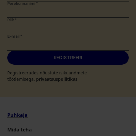
Perekonnanimi
*
Riik
*
E-mail
*
REGISTREERI
Registreerudes nõustute isikuandmete
töötlemisega.
privaatsuspoliitikas
.
Puhkaja
Mida teha