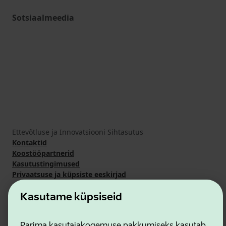
Sotsiaalmeedia
Ettevõtluse ja Innovatsiooni Sihtasutus
Kontaktid
Koostööpartnerid
Kasutustingimused
Privaatsuse ja küpsiste eeskirjad
Kasutame küpsiseid
Parima kasutajakogemuse pakkumiseks kasutab