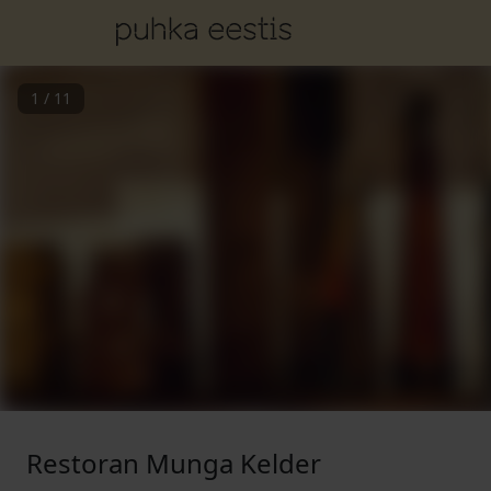
1
/
11
Restoran Munga Kelder