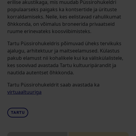
erilise akustikaga, mis muudab Püssirohukeldri
populaarseks paigaks ka kontsertide ja ürituste
korraldamiseks. Neile, kes eelistavad rahulikumat
õhkkonda, on võimalus broneerida privaatseid
ruume erinevateks koosviibimisteks.
Tartu Püssirohukeldris põimuvad üheks tervikuks
ajalugu, arhitektuur ja maitseelamused. Külastus
pakub elamust nii kohalikele kui ka väliskülalistele,
kes soovivad avastada Tartu kultuuripärandit ja
nautida autentset õhkkonda.
Tartu Püssirohukeldrit saab avastada ka
virtuaaltuuriga
TARTU