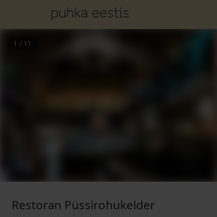
1
/
11
Restoran Püssirohukelder