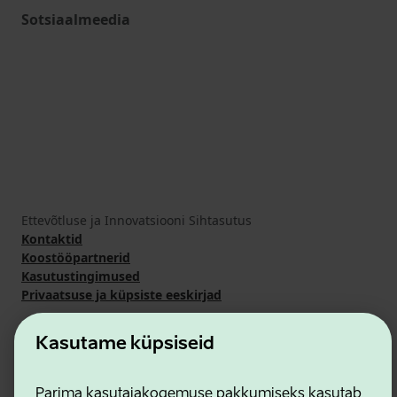
Sotsiaalmeedia
Ettevõtluse ja Innovatsiooni Sihtasutus
Kontaktid
Koostööpartnerid
Kasutustingimused
Privaatsuse ja küpsiste eeskirjad
Kasutame küpsiseid
Parima kasutajakogemuse pakkumiseks kasutab