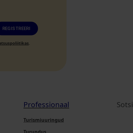
REGISTREERI
atsuspoliitikas
.
Professionaal
Sots
Turismiuuringud
Turundus