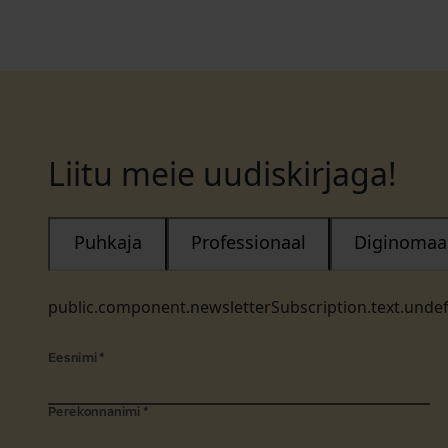
Liitu meie uudiskirjaga!
Puhkaja
Professionaal
Diginomaa
public.component.newsletterSubscription.text.unde
Eesnimi
*
Perekonnanimi
*