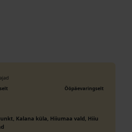
ajad
selt
Ööpäevaringselt
unkt, Kalana küla, Hiiumaa vald, Hiiu
nd