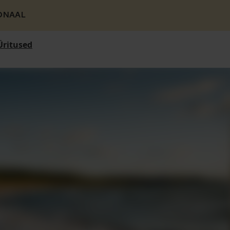
ONAAL
Üritused