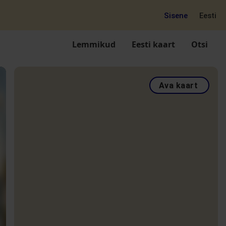
Sisene
Eesti
Lemmikud
Eesti kaart
Otsi
Ava kaart