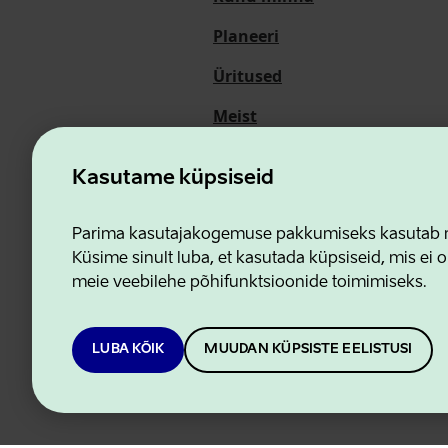
Planeeri
Üritused
Meist
Kasutame küpsiseid
Ettevõtluse ja Innovatsioon
Parima kasutajakogemuse pakkumiseks kasutab me
Küsime sinult luba, et kasutada küpsiseid, mis ei o
meie veebilehe põhifunktsioonide toimimiseks.
LUBA KÕIK
MUUDAN KÜPSISTE EELISTUSI