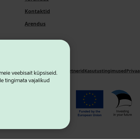
Kontaktid
Arendus
i Sihtasutus
Kontaktid
Koostööpartnerid
Kasutustingimused
Privaa
ie veebisait küpsiseid.
le tingimata vajalikud