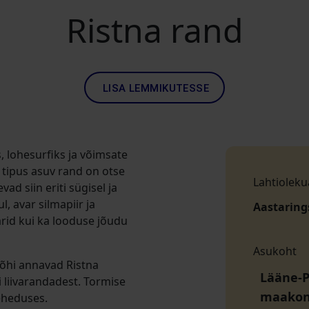
Ristna rand
LISA LEMMIKUTESSE
, lohesurfiks ja võimsate
tipus asuv rand on otse
Lahtioleku
d siin eriti sügisel ja
, avar silmapiir ja
Aastaring
rid kui ka looduse jõudu
Asukoht
põhi annavad Ristna
Lääne-P
i liivarandadest. Tormise
maako
 eheduses.