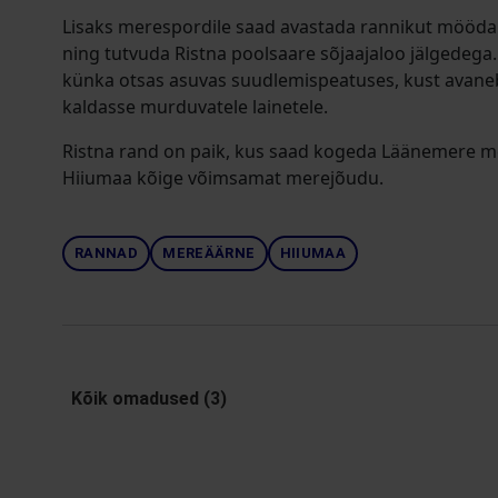
Lisaks merespordile saad avastada rannikut mööda 
ning tutvuda Ristna poolsaare sõjaajaloo jälgedega
künka otsas asuvas suudlemispeatuses, kust avaneb
kaldasse murduvatele lainetele.
Ristna rand on paik, kus saad kogeda Läänemere me
Hiiumaa kõige võimsamat merejõudu.
RANNAD
MEREÄÄRNE
HIIUMAA
Kõik omadused (3)