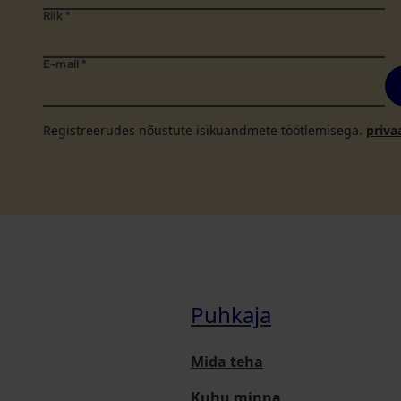
Riik
*
E-mail
*
Registreerudes nõustute isikuandmete töötlemisega.
priva
Puhkaja
Mida teha
Kuhu minna