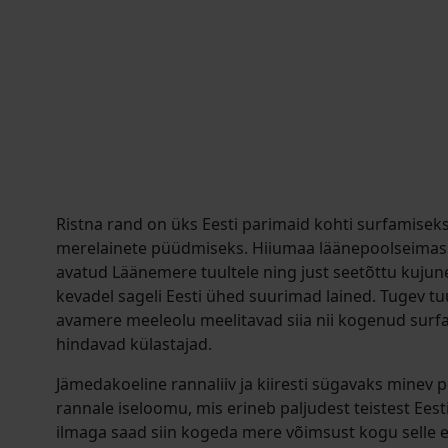
Ristna rand on üks Eesti parimaid kohti surfamiseks
merelainete püüdmiseks. Hiiumaa läänepoolseimas 
avatud Läänemere tuultele ning just seetõttu kujuneva
kevadel sageli Eesti ühed suurimad lained. Tugev tuul
avamere meeleolu meelitavad siia nii kogenud surfa
hindavad külastajad.
Jämedakoeline rannaliiv ja kiiresti sügavaks minev 
rannale iseloomu, mis erineb paljudest teistest Eest
ilmaga saad siin kogeda mere võimsust kogu selle