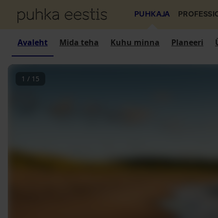
PUHKAJA
PROFESSI
Avaleht
Mida teha
Kuhu minna
Planeeri
1
/
15