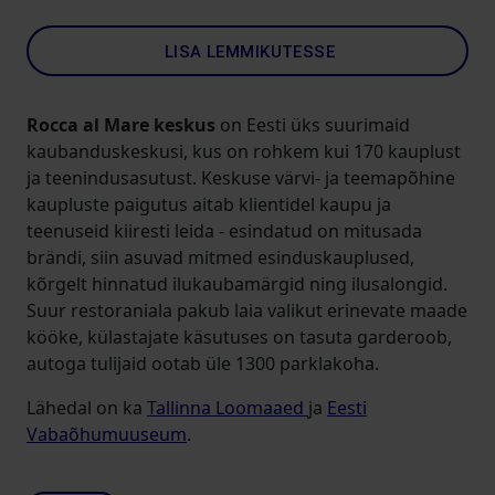
LISA LEMMIKUTESSE
Rocca al Mare keskus
on Eesti üks suurimaid
kaubanduskeskusi, kus on rohkem kui 170 kauplust
ja teenindusasutust. Keskuse värvi- ja teemapõhine
kaupluste paigutus aitab klientidel kaupu ja
teenuseid kiiresti leida - esindatud on mitusada
brändi, siin asuvad mitmed esinduskauplused,
kõrgelt hinnatud ilukaubamärgid ning ilusalongid.
Suur restoraniala pakub laia valikut erinevate maade
kööke, külastajate käsutuses on tasuta garderoob,
autoga tulijaid ootab üle 1300 parklakoha.
Lähedal on ka
Tallinna Loomaaed
ja
Eesti
Vabaõhumuuseum
.