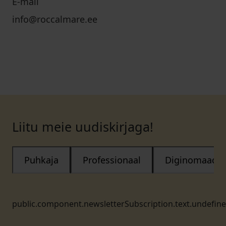
E-mail
info@roccalmare.ee
Liitu meie uudiskirjaga!
Puhkaja
Professionaal
Diginomaad
public.component.newsletterSubscription.text.undefin