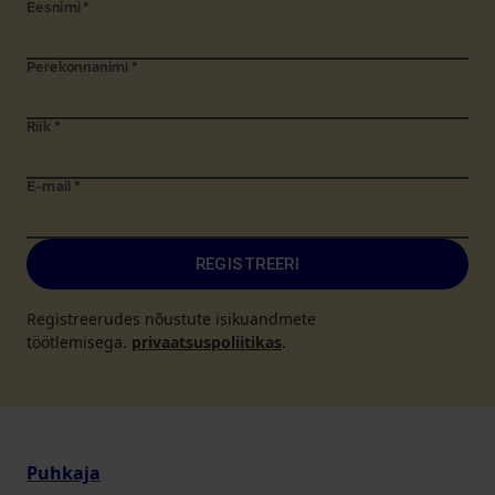
Eesnimi
*
Perekonnanimi
*
Riik
*
E-mail
*
REGISTREERI
Registreerudes nõustute isikuandmete
töötlemisega.
privaatsuspoliitikas
.
Puhkaja