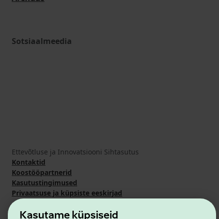
Sotsiaalmeedia
Ettevõtluse ja Innovatsiooni Sihtasutus
Kontaktid
Koostööpartnerid
Kasutustingimused
Privaatsuse ja küpsiste eeskirjad
Kasutame küpsiseid