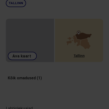
TALLINN
Tallinn
Ava kaart
Kõik omadused (1)
Lahtiolekuajad