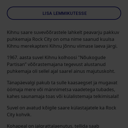
LISA LEMMIKUTESSE
Kihnu saare suvevõõrastele lahkelt peavarju pakkuv
puhkemaja Rock City on oma nime saanud kuulsa
Kihnu merekapteni Kihnu Jõnnu viimase laeva järgi.
1967. aasta suvel Kihnu kolhoosi "Nõukogude
Partisan” võõrastemajana tegevust alustanud
puhkemaja oli sellel ajal saarel ainus majutuskoht.
Tänapäevalgi pakub ta sulle kaasaegset ja mugavat
öömaja mere või männimetsa vaadetega tubades,
kahes saunamaja toas või külalistemaja telkimisalal!
Suvel on avatud kõigile saare külastajatele ka Rock
City kohvik.
Kohapeal on jalgrattalaenutus, tellida saab