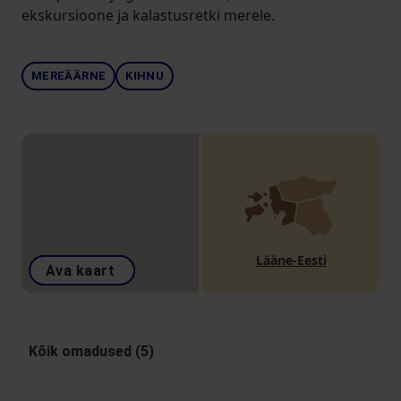
ekskursioone ja kalastusretki merele.
MEREÄÄRNE
KIHNU
Lääne-Eesti
Ava kaart
Kõik omadused (5)