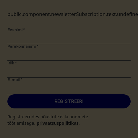
public.component.newsletterSubscription.text.undefin
Eesnimi
*
Perekonnanimi
*
Riik
*
E-mail
*
REGISTREERI
Registreerudes nõustute isikuandmete
töötlemisega.
privaatsuspoliitikas
.