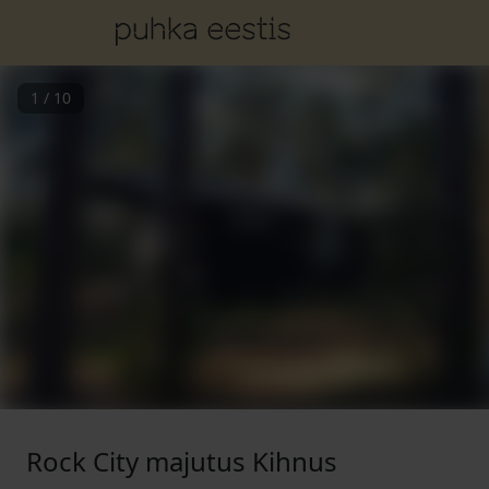
1
/
10
Rock City majutus Kihnus