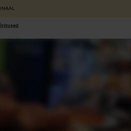
ONAAL
Üritused