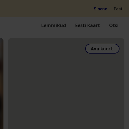
Sisene
Eesti
Lemmikud
Eesti kaart
Otsi
Ava kaart