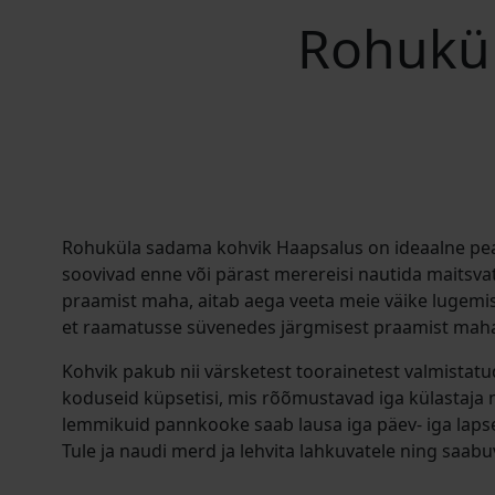
Rohukül
Rohuküla sadama kohvik Haapsalus on ideaalne peat
soovivad enne või pärast merereisi nautida maitsvat e
praamist maha, aitab aega veeta meie väike lugemisn
et raamatusse süvenedes järgmisest praamist maha e
Kohvik pakub nii värsketest toorainetest valmistatu
koduseid küpsetisi, mis rõõmustavad iga külastaja 
lemmikuid pannkooke saab lausa iga päev- iga lapse
Tule ja naudi merd ja lehvita lahkuvatele ning saab