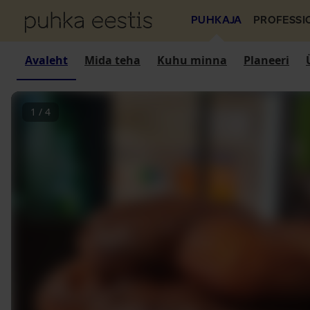
PUHKAJA
PROFESSI
Avaleht
Mida teha
Kuhu minna
Planeeri
1
/
4