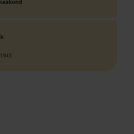
maakond
ok
 1943