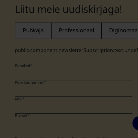
Liitu meie uudiskirjaga!
Puhkaja
Professionaal
Diginomaa
public.component.newsletterSubscription.text.unde
Eesnimi
*
Perekonnanimi
*
Riik
*
E-mail
*