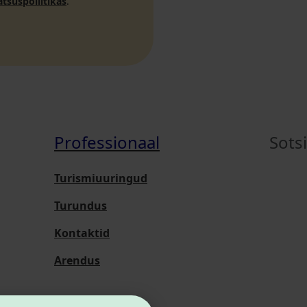
atsuspoliitikas
.
Professionaal
Sots
Turismiuuringud
Turundus
Kontaktid
Arendus