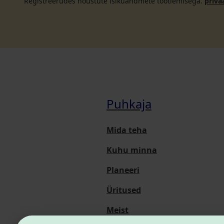
Registreerudes nõustute isikuandmete töötlemisega.
priva
Puhkaja
Mida teha
Kuhu minna
Planeeri
Üritused
Meist