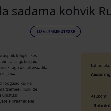
a sadama kohvik R
LISA LEMMIKUTESSE
uspaik kõigile, kes
inet. Isegi, kui jäid
Lahtioleku
urk- aga ole ettevaatlik,
i jää...
Aastaring
d roogasid kui ka
maitsemeeli. Kõikide
 unistus!
Asukoht
uvatele praamidele!
Rohukül