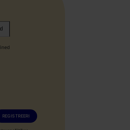
d
fined
REGISTREERI