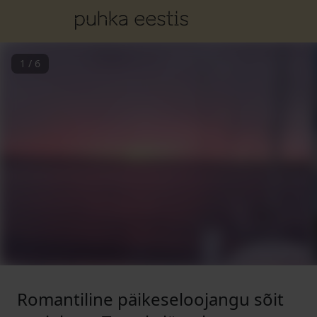
1
/
6
Romantiline päikeseloojangu sõit