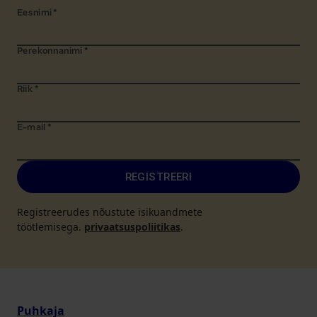
Eesnimi
*
Perekonnanimi
*
Riik
*
E-mail
*
REGISTREERI
Registreerudes nõustute isikuandmete
töötlemisega.
privaatsuspoliitikas
.
Puhkaja