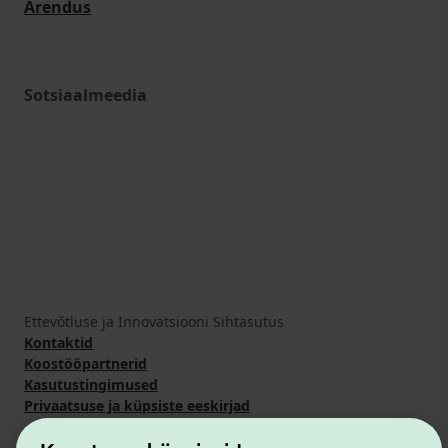
Arendus
Sotsiaalmeedia
Ettevõtluse ja Innovatsiooni Sihtasutus
Kontaktid
Koostööpartnerid
Kasutustingimused
Privaatsuse ja küpsiste eeskirjad