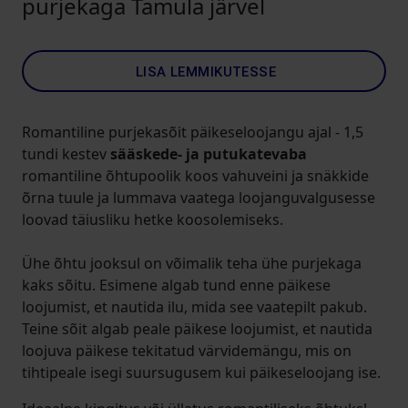
purjekaga Tamula järvel
LISA LEMMIKUTESSE
Romantiline purjekasõit päikeseloojangu ajal - 1,5
tundi kestev
sääskede- ja putukatevaba
romantiline õhtupoolik koos vahuveini ja snäkkide
õrna tuule ja lummava vaatega loojanguvalgusesse
loovad täiusliku hetke koosolemiseks.
Ühe õhtu jooksul on võimalik teha ühe purjekaga
kaks sõitu. Esimene algab tund enne päikese
loojumist, et nautida ilu, mida see vaatepilt pakub.
Teine sõit algab peale päikese loojumist, et nautida
loojuva päikese tekitatud värvidemängu, mis on
tihtipeale isegi suursugusem kui päikeseloojang ise.