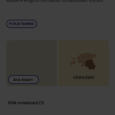
Ideaalne kingitus või üllatus romantiliseks õhtuks!
PURJETAMINE
Lõuna-Eesti
Ava kaart
Kõik omadused (3)