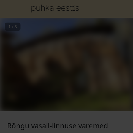
1
/
8
Rõngu vasall-linnuse varemed