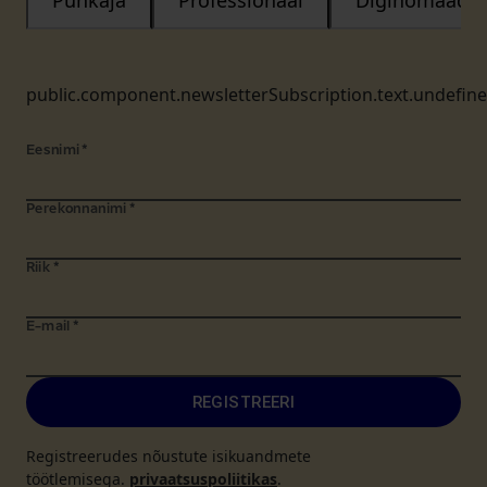
Puhkaja
Professionaal
Diginomaad
public.component.newsletterSubscription.text.undefin
Eesnimi
*
Perekonnanimi
*
Riik
*
E-mail
*
REGISTREERI
Registreerudes nõustute isikuandmete
töötlemisega.
privaatsuspoliitikas
.