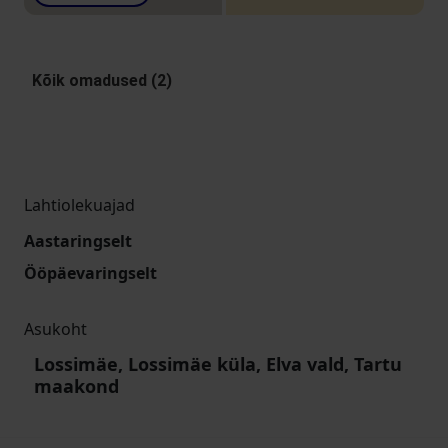
Kõik omadused (2)
Lahtiolekuajad
Aastaringselt
Ööpäevaringselt
Asukoht
Lossimäe, Lossimäe küla, Elva vald, Tartu
maakond