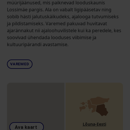
müürijäänused, mis paiknevad looduskaunis
Lossimäe pargis. Ala on vabalt ligipääsetav ning
sobib hästi jalutuskäikudeks, ajalooga tutvumiseks
ja pildistamiseks. Varemed pakuvad huvitavat
ajarännakut nii ajaloohuvilistele kui ka peredele, kes
soovivad ühendada looduses viibimise ja
kultuuripärandi avastamise.
VAREMED
Lõuna-Eesti
Ava kaart