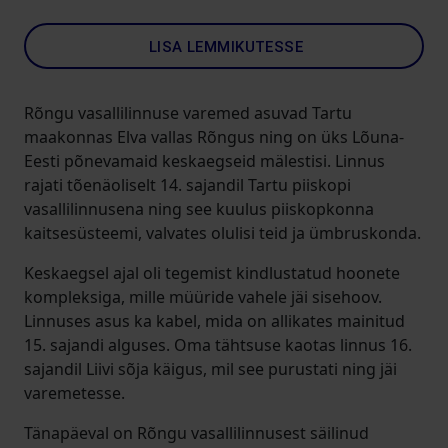
LISA LEMMIKUTESSE
Rõngu vasallilinnuse varemed asuvad Tartu
maakonnas Elva vallas Rõngus ning on üks Lõuna-
Eesti põnevamaid keskaegseid mälestisi. Linnus
rajati tõenäoliselt 14. sajandil Tartu piiskopi
vasallilinnusena ning see kuulus piiskopkonna
kaitsesüsteemi, valvates olulisi teid ja ümbruskonda.
Keskaegsel ajal oli tegemist kindlustatud hoonete
kompleksiga, mille müüride vahele jäi sisehoov.
Linnuses asus ka kabel, mida on allikates mainitud
15. sajandi alguses. Oma tähtsuse kaotas linnus 16.
sajandil Liivi sõja käigus, mil see purustati ning jäi
varemetesse.
Tänapäeval on Rõngu vasallilinnusest säilinud