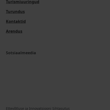
Turismiuuringud
Turundus
Kontaktid
Arendus
Sotsiaalmeedia
Ettevõtluse ja Innovatsiooni Sihtasutus