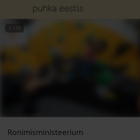
1
/
15
Ronimisministeerium