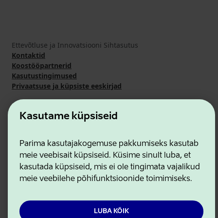
Ettevõtluse ja Innovatsiooni Sihtasutus
Kontaktid
Koostööpartnerid
Kasutustingimused
Privaatsuse ja küpsiste eeskirjad
Kasutame küpsiseid
Parima kasutajakogemuse pakkumiseks kasutab
meie veebisait küpsiseid. Küsime sinult luba, et
kasutada küpsiseid, mis ei ole tingimata vajalikud
meie veebilehe põhifunktsioonide toimimiseks.
LUBA KÕIK