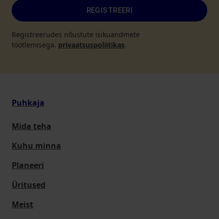
REGISTREERI
Registreerudes nõustute isikuandmete
töötlemisega.
privaatsuspoliitikas
.
Puhkaja
Mida teha
Kuhu minna
Planeeri
Üritused
Meist