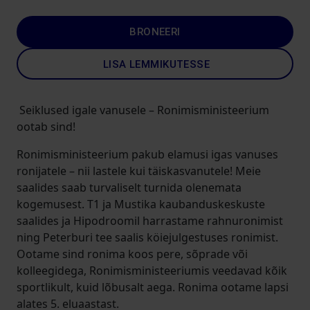
BRONEERI
LISA LEMMIKUTESSE
Seiklused igale vanusele – Ronimisministeerium
ootab sind!
Ronimisministeerium pakub elamusi igas vanuses
ronijatele – nii lastele kui täiskasvanutele! Meie
saalides saab turvaliselt turnida olenemata
kogemusest. T1 ja Mustika kaubanduskeskuste
saalides ja Hipodroomil harrastame rahnuronimist
ning Peterburi tee saalis köiejulgestuses ronimist.
Ootame sind ronima koos pere, sõprade või
kolleegidega, Ronimisministeeriumis veedavad kõik
sportlikult, kuid lõbusalt aega. Ronima ootame lapsi
alates 5. eluaastast.