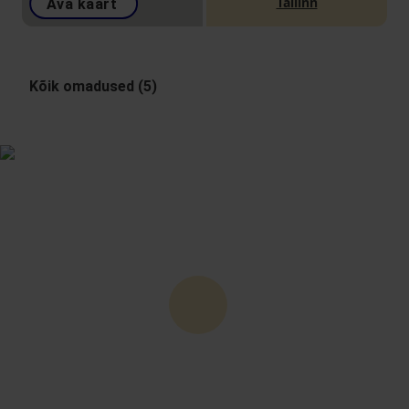
Tallinn
Ava kaart
Kõik omadused (5)