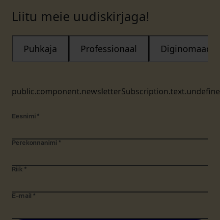
Liitu meie uudiskirjaga!
Puhkaja
Professionaal
Diginomaad
public.component.newsletterSubscription.text.undefin
Eesnimi
*
Perekonnanimi
*
Riik
*
E-mail
*