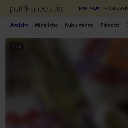
PUHKAJA
PROFESSI
Avaleht
Mida teha
Kuhu minna
Planeeri
1
/
6