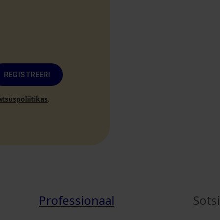
REGISTREERI
atsuspoliitikas
.
Professionaal
Sots