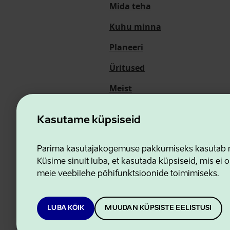
Mida teha
Kuhu minna
Planeeri
Üritused
Meist
Kasutame küpsiseid
Ettevõtluse ja Innovatsioon
Parima kasutajakogemuse pakkumiseks kasutab me
Küsime sinult luba, et kasutada küpsiseid, mis ei o
meie veebilehe põhifunktsioonide toimimiseks.
LUBA KÕIK
MUUDAN KÜPSISTE EELISTUSI