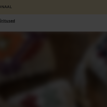
ONAAL
Üritused