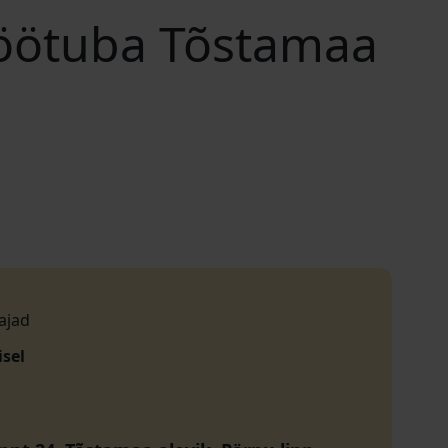
töötuba Tõstamaa
ajad
isel