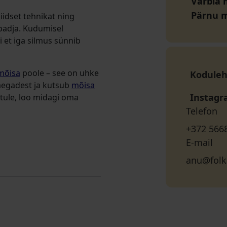
Varbla 
Pärnu 
idset tehnikat ning
adja. Kudumisel
i et iga silmus sünnib
mõisa
poole – see on uhke
Koduleh
 aegadest ja kutsub
mõisa
Instag
tule, loo midagi oma
Telefon
+372 566
E-mail
anu@folk