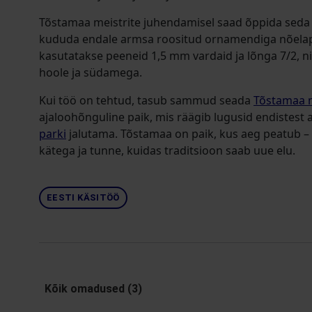
Tõstamaa meistrite juhendamisel saad õppida seda i
kududa endale armsa roositud ornamendiga nõelap
kasutatakse peeneid 1,5 mm vardaid ja lõnga 7/2, ni
hoole ja südamega.
Kui töö on tehtud, tasub sammud seada
Tõstamaa 
ajaloohõnguline paik, mis räägib lugusid endistest
parki
jalutama. Tõstamaa on paik, kus aeg peatub – 
kätega ja tunne, kuidas traditsioon saab uue elu.
EESTI KÄSITÖÖ
Kõik omadused (3)