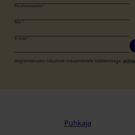
Perekonnanimi
*
Riik
*
E-mail
*
Registreerudes nõustute isikuandmete töötlemisega.
priva
Puhkaja