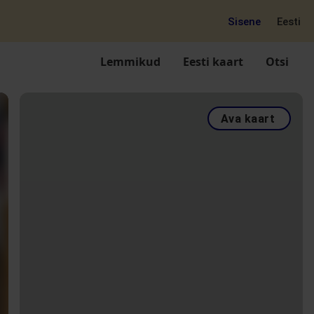
Sisene
Eesti
Lemmikud
Eesti kaart
Otsi
Ava kaart