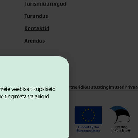
Turismiuuringud
Turundus
Kontaktid
Arendus
i Sihtasutus
Kontaktid
Koostööpartnerid
Kasutustingimused
Privaa
ie veebisait küpsiseid.
le tingimata vajalikud