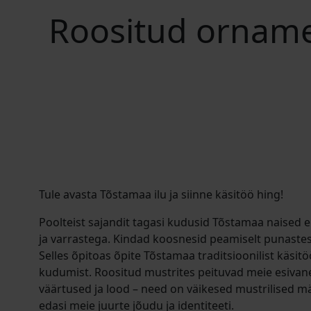
Roositud orname
Tule avasta Tõstamaa ilu ja siinne käsitöö hing!
Poolteist sajandit tagasi kudusid Tõstamaa naised
ja varrastega. Kindad koosnesid peamiselt punaste
Selles õpitoas õpite Tõstamaa traditsioonilist käsit
kudumist. Roositud mustrites peituvad meie esiv
väärtused ja lood – need on väikesed mustrilised 
edasi meie juurte jõudu ja identiteeti.