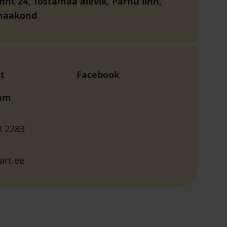
mnt 24, Tõstamaa alevik, Pärnu linn,
maakond
t
Facebook
ram
8 2283
art.ee