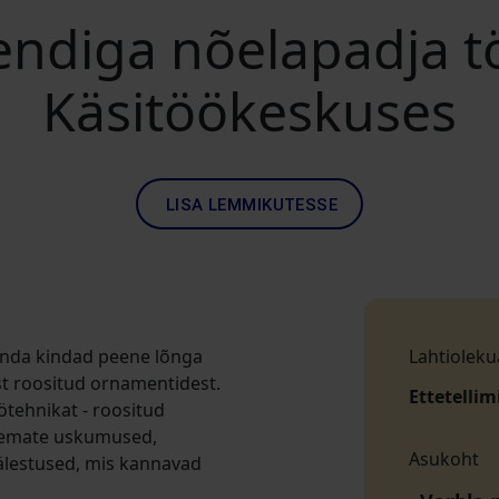
ndiga nõelapadja 
Käsitöökeskuses
LISA LEMMIKUTESSE
 enda kindad peene lõnga
Lahtioleku
st roositud ornamentidest.
Ettetellim
öötehnikat - roositud
anemate uskumused,
Asukoht
mälestused, mis kannavad