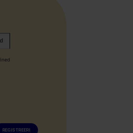
d
fined
REGISTREERI