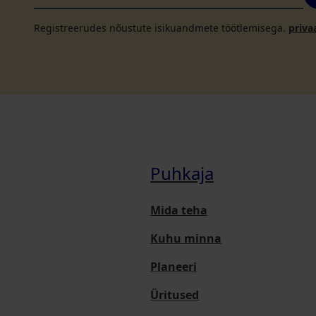
Registreerudes nõustute isikuandmete töötlemisega.
priva
Puhkaja
Mida teha
Kuhu minna
Planeeri
Üritused