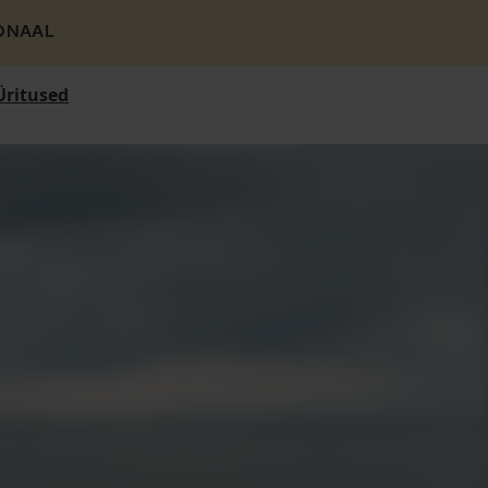
ONAAL
Üritused