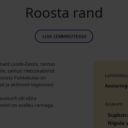
Roosta rand
LISA LEMMIKUTESSE
maid Loode-Eestis, rannas
le, samuti riietuskabiinid
Lahtioleku
 Roosta Puhkekülas on
ad ja aktiivsed tegevused
Aastaring
auasurfi või sõita
Asukoht
emist on avaliku rannaga.
Suplusr
Nigula 