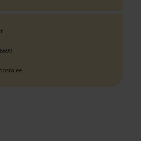
t
 6699
oosta.ee