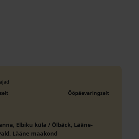
ajad
selt
Ööpäevaringselt
anna, Elbiku küla / Ölbäck, Lääne-
vald, Lääne maakond