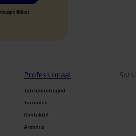
atsuspoliitikas
.
Professionaal
Sots
Turismiuuringud
Turundus
Kontaktid
Arendus