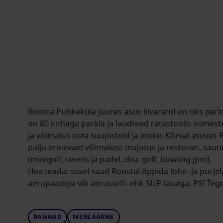
Roosta Puhkeküla juures asuv liivarand on üks pari
on 80 kohaga parkla ja laudteed ratastoolis inimeste
ja võimalus osta suupisteid ja jooke. Kõrval asuvas
palju erinevaid võimalusi: majutus ja restoran, saun
(minigolf, tennis ja padel, disc golf, bowling jpm).
Hea teada: suvel saad Roostal õppida lohe- ja purjel
aerupaadiga või aerusurfi- ehk SUP-lauaga. PS! Teg
RANNAD
MEREÄÄRNE