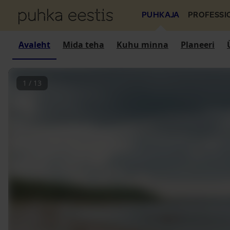
PUHKAJA
PROFESSI
Avaleht
Mida teha
Kuhu minna
Planeeri
1
/
13