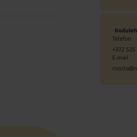
Koduleh
Telefon
+372 525
E-mail
roosta@r