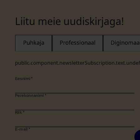
Liitu meie uudiskirjaga!
Puhkaja
Professionaal
Diginomaa
public.component.newsletterSubscription.text.unde
Eesnimi
*
Perekonnanimi
*
Riik
*
E-mail
*