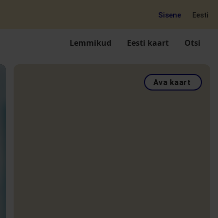
Sisene
Eesti
Lemmikud
Eesti kaart
Otsi
Ava kaart