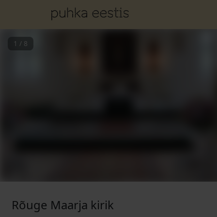
1
/
8
Rõuge Maarja kirik