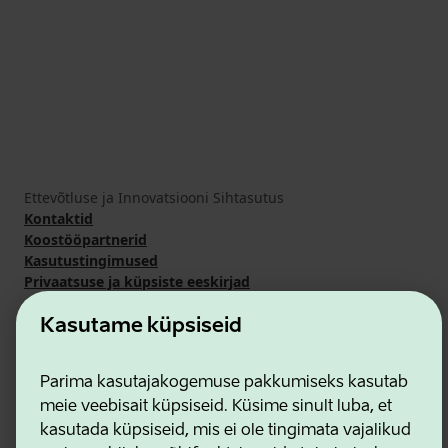
Ettevõtluse ja Innovatsiooni Sihtasutus
Kontaktid
Koostööpartnerid
Kasutustingimused
Privaatsuse ja küpsiste eeskirjad
Kasutame küpsiseid
Parima kasutajakogemuse pakkumiseks kasutab
meie veebisait küpsiseid. Küsime sinult luba, et
kasutada küpsiseid, mis ei ole tingimata vajalikud