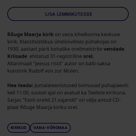
LISA LEMMIKUTESSE
Rõuge Maarja kirik
on vana kihelkonna keskuse
kirik. Klassitsistlikus ühelöövilises pühakojas on
1930. aastast pärit kohalike orelimeistrite
vendade
Kriisade
ehitatud 31-registriline
orel.
Altarimaali "Jeesus ristil" autor on balti-saksa
kunstnik Rudolf von zur Mülen.
Hea teada:
Jumalateenistused toimuvad pühapäeviti
kell 11.00, suvisel ajal on avatud ka Teeliste kirikuna.
Sarjas "Eesti orelid 21.sajandil" on välja antud CD-
plaat Rõuge Maarja kiriku orel.
KIRIKUD
VANA-VÕROMAA