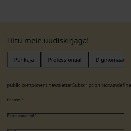
Liitu meie uudiskirjaga!
Puhkaja
Professionaal
Diginomaad
public.component.newsletterSubscription.text.undefin
Eesnimi
*
Perekonnanimi
*