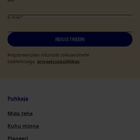
Riik
*
E-mail
*
REGISTREERI
Registreerudes nõustute isikuandmete
töötlemisega.
privaatsuspoliitikas
.
Puhkaja
Mida teha
Kuhu minna
Planeeri