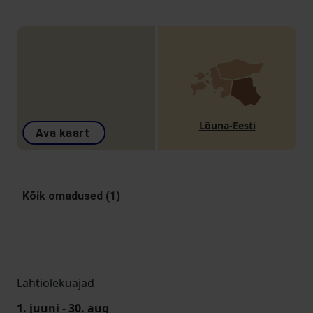
Lõuna-Eesti
Ava kaart
Kõik omadused (1)
Lahtiolekuajad
1. juuni - 30. aug