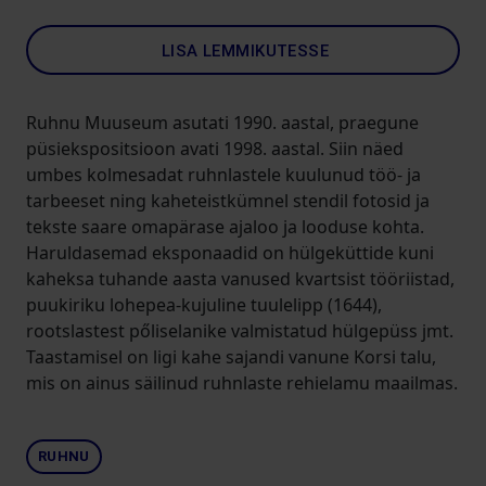
LISA LEMMIKUTESSE
Ruhnu Muuseum asutati 1990. aastal, praegune
püsiekspositsioon avati 1998. aastal. Siin näed
umbes kolmesadat ruhnlastele kuulunud töö- ja
tarbeeset ning kaheteistkümnel stendil fotosid ja
tekste saare omapärase ajaloo ja looduse kohta.
Haruldasemad eksponaadid on hülgeküttide kuni
kaheksa tuhande aasta vanused kvartsist tööriistad,
puukiriku lohepea-kujuline tuulelipp (1644),
rootslastest pőliselanike valmistatud hülgepüss jmt.
Taastamisel on ligi kahe sajandi vanune Korsi talu,
mis on ainus säilinud ruhnlaste rehielamu maailmas.
RUHNU