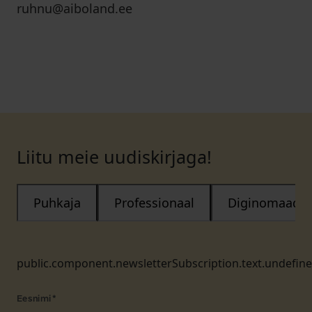
ruhnu@aiboland.ee
Liitu meie uudiskirjaga!
Puhkaja
Professionaal
Diginomaad
public.component.newsletterSubscription.text.undefin
Eesnimi
*