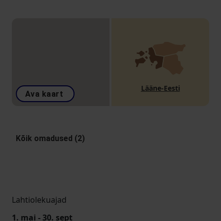
Lääne-Eesti
Ava kaart
Kõik omadused (2)
Lahtiolekuajad
1. mai - 30. sept