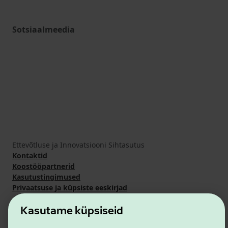
Sotsiaalmeedia
Ettevõtluse ja Innovatsiooni Sihtasutus
Kontaktid
Koostööpartnerid
Kasutustingimused
Privaatsuse ja küpsiste eeskirjad
Kasutame küpsiseid