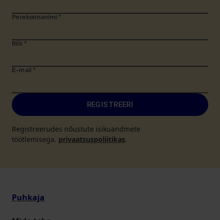
Perekonnanimi
*
Riik
*
E-mail
*
REGISTREERI
Registreerudes nõustute isikuandmete
töötlemisega.
privaatsuspoliitikas
.
Puhkaja