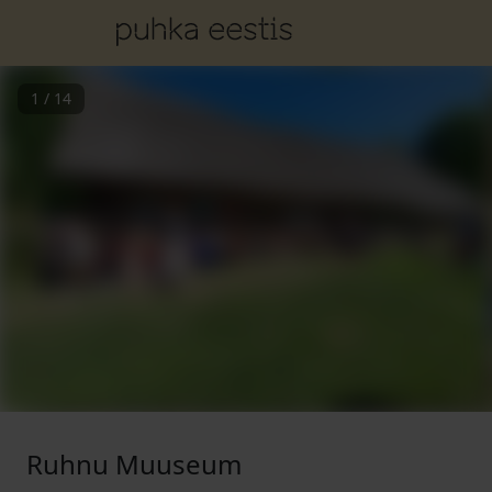
1
/
14
Ruhnu Muuseum