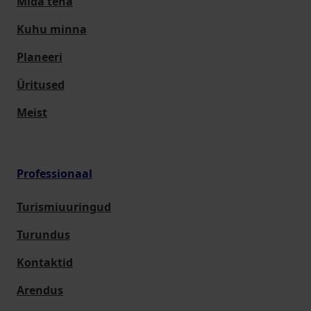
Mida teha
Kuhu minna
Planeeri
Üritused
Meist
Professionaal
Turismiuuringud
Turundus
Kontaktid
Arendus