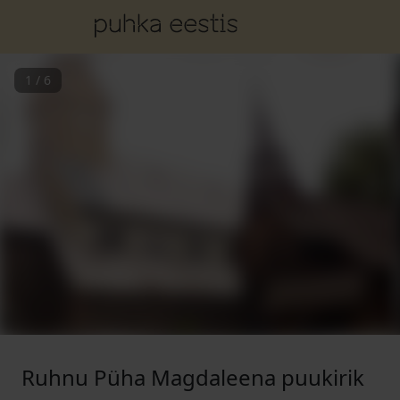
1
/
6
Ruhnu Püha Magdaleena puukirik