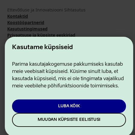
Ettevõtluse ja Innovatsiooni Sihtasutus
Kontaktid
Koostööpartnerid
Kasutustingimused
Privaatsuse ja küpsiste eeskirjad
Kasutame küpsiseid
Parima kasutajakogemuse pakkumiseks kasutab
meie veebisait küpsiseid. Küsime sinult luba, et
kasutada küpsiseid, mis ei ole tingimata vajalikud
meie veebilehe põhifunktsioonide toimimiseks.
LUBA KÕIK
MUUDAN KÜPSISTE EELISTUSI