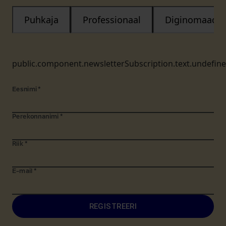
Puhkaja
Professionaal
Diginomaad
public.component.newsletterSubscription.text.undefin
Eesnimi
*
Perekonnanimi
*
Riik
*
E-mail
*
REGISTREERI