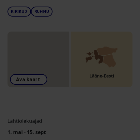
KIRIKUD
RUHNU
Lääne-Eesti
Ava kaart
Lahtiolekuajad
1. mai - 15. sept