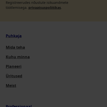
Registreerudes nõustute isikuandmete
töötlemisega.
privaatsuspoliitikas
.
Puhkaja
Mida teha
Kuhu minna
Planeeri
Üritused
Meist
Professionaal