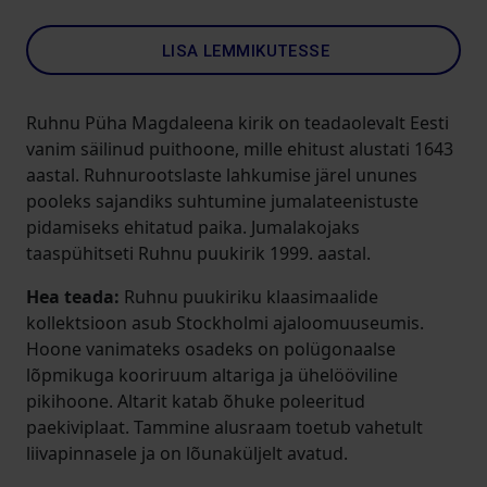
LISA LEMMIKUTESSE
Ruhnu Püha Magdaleena kirik on teadaolevalt Eesti
vanim säilinud puithoone, mille ehitust alustati 1643
aastal. Ruhnurootslaste lahkumise järel ununes
pooleks sajandiks suhtumine jumalateenistuste
pidamiseks ehitatud paika. Jumalakojaks
taaspühitseti Ruhnu puukirik 1999. aastal.
Hea teada:
Ruhnu puukiriku klaasimaalide
kollektsioon asub Stockholmi ajaloomuuseumis.
Hoone vanimateks osadeks on polügonaalse
lõpmikuga kooriruum altariga ja ühelööviline
pikihoone. Altarit katab õhuke poleeritud
paekiviplaat. Tammine alusraam toetub vahetult
liivapinnasele ja on lõunaküljelt avatud.