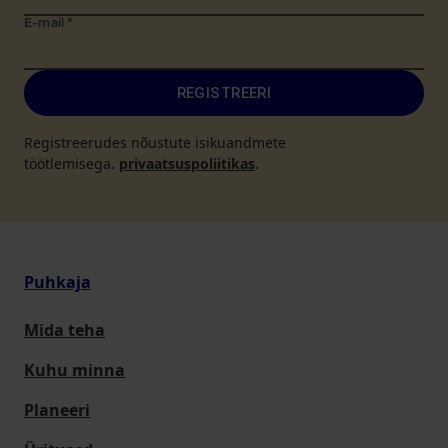
E-mail
*
REGISTREERI
Registreerudes nõustute isikuandmete
töötlemisega.
privaatsuspoliitikas
.
Puhkaja
Mida teha
Kuhu minna
Planeeri