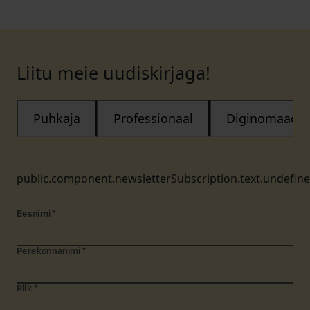
Liitu meie uudiskirjaga!
Puhkaja
Professionaal
Diginomaad
public.component.newsletterSubscription.text.undefin
Eesnimi
*
Perekonnanimi
*
Riik
*