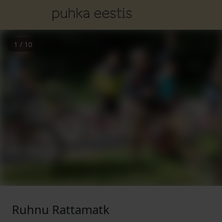
1
/
10
Ruhnu Rattamatk