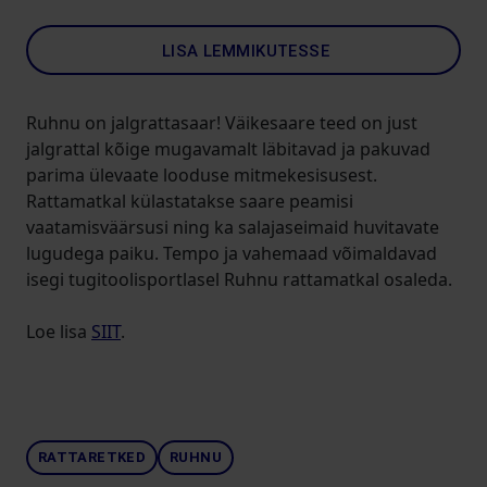
LISA LEMMIKUTESSE
Ruhnu on jalgrattasaar! Väikesaare teed on just
jalgrattal kõige mugavamalt läbitavad ja pakuvad
parima ülevaate looduse mitmekesisusest.
Rattamatkal külastatakse saare peamisi
vaatamisväärsusi ning ka salajaseimaid huvitavate
lugudega paiku. Tempo ja vahemaad võimaldavad
isegi tugitoolisportlasel Ruhnu rattamatkal osaleda.
Loe lisa
SIIT
.
RATTARETKED
RUHNU