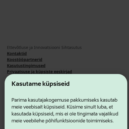
Ettevõtluse ja Innovatsiooni Sihtasutus
Kontaktid
Koostööpartnerid
Kasutustingimused
Privaatsuse ja küpsiste eeskirjad
Kasutame küpsiseid
Parima kasutajakogemuse pakkumiseks kasutab
meie veebisait küpsiseid. Küsime sinult luba, et
kasutada küpsiseid, mis ei ole tingimata vajalikud
meie veebilehe põhifunktsioonide toimimiseks.