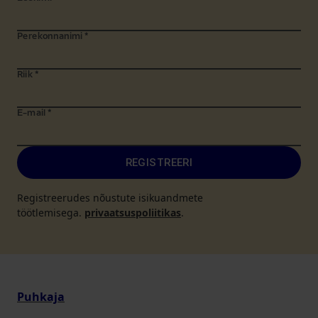
Perekonnanimi
*
Riik
*
E-mail
*
REGISTREERI
Registreerudes nõustute isikuandmete
töötlemisega.
privaatsuspoliitikas
.
Puhkaja