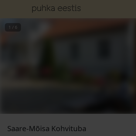
1
/
6
Saare-Mõisa Kohvituba