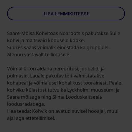
LISA LEMMIKUTESSE
Saare-Mõisa Kohvitoas Noarootsis pakutakse Sulle
kohvi ja maitsvaid koduseid kooke.
Suures saalis võimalik einestada ka gruppidel.
Menüü vastavalt tellimusele.
Võimalik korraldada pereüritusi, juubelid, ja
pulmasid. Lauale pakutav toit valmistatakse
kohapeal ja võimalusel kohalikust toorainest. Peale
kohviku külastust tutvu
ka Lyckholmi muuseumi ja
Saare mõisaga ning Silma Looduskaitseala
loodusradadega.
Hea teada: Kohvik on avatud suvisel hooajal, muul
ajal aga ettetellimisel.