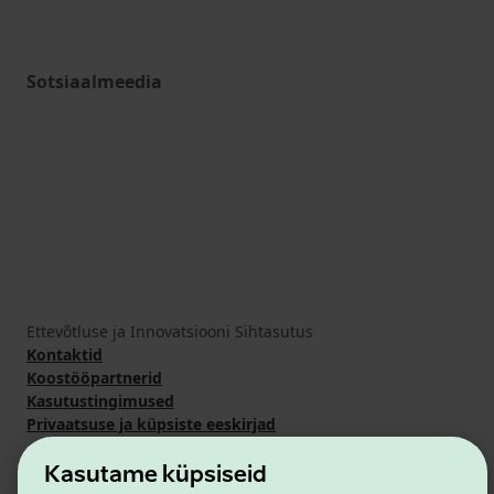
Sotsiaalmeedia
Ettevõtluse ja Innovatsiooni Sihtasutus
Kontaktid
Koostööpartnerid
Kasutustingimused
Privaatsuse ja küpsiste eeskirjad
Kasutame küpsiseid