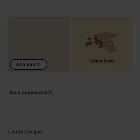
Lääne-Eesti
Ava kaart
Kõik omadused (4)
Lahtiolekuajad