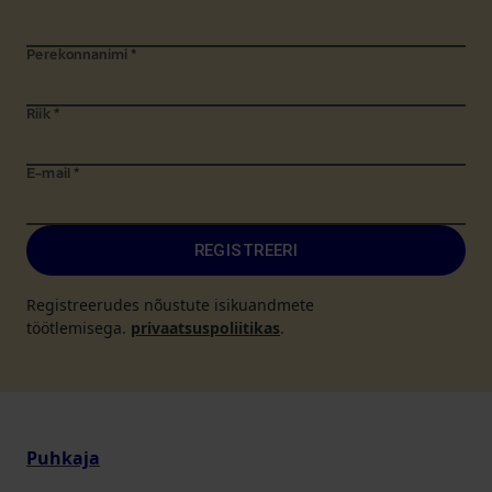
Perekonnanimi
*
Riik
*
E-mail
*
REGISTREERI
Registreerudes nõustute isikuandmete
töötlemisega.
privaatsuspoliitikas
.
Puhkaja