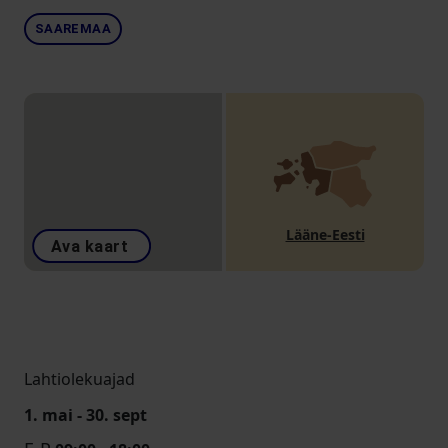
SAAREMAA
Lääne-Eesti
Ava kaart
Lahtiolekuajad
1. mai - 30. sept