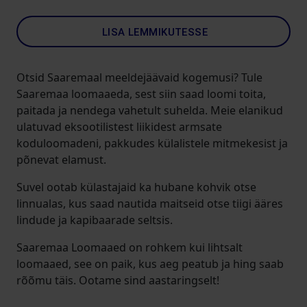
LISA LEMMIKUTESSE
Otsid Saaremaal meeldejäävaid kogemusi? Tule
Saaremaa loomaaeda, sest siin saad loomi toita,
paitada ja nendega vahetult suhelda. Meie elanikud
ulatuvad eksootilistest liikidest armsate
koduloomadeni, pakkudes külalistele mitmekesist ja
põnevat elamust.
Suvel ootab külastajaid ka hubane kohvik otse
linnualas, kus saad nautida maitseid otse tiigi ääres
lindude ja kapibaarade seltsis.
Saaremaa Loomaaed on rohkem kui lihtsalt
loomaaed, see on paik, kus aeg peatub ja hing saab
rõõmu täis. Ootame sind aastaringselt!