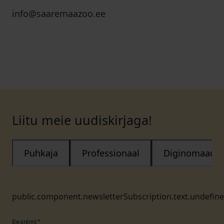
info@saaremaazoo.ee
Liitu meie uudiskirjaga!
Puhkaja
Professionaal
Diginomaad
public.component.newsletterSubscription.text.undefin
Eesnimi
*