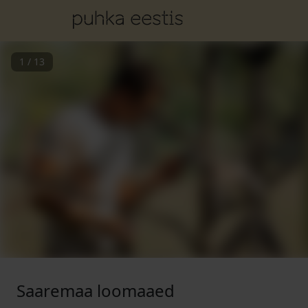
1
/
13
Saaremaa loomaaed