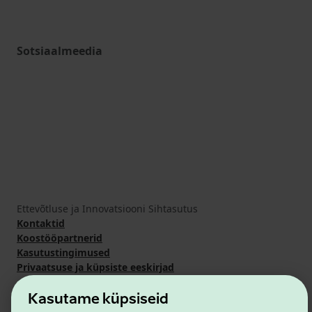
Sotsiaalmeedia
Ettevõtluse ja Innovatsiooni Sihtasutus
Kontaktid
Koostööpartnerid
Kasutustingimused
Privaatsuse ja küpsiste eeskirjad
Kasutame küpsiseid