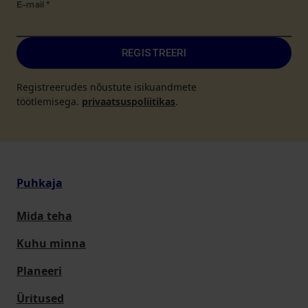
E-mail
*
REGISTREERI
Registreerudes nõustute isikuandmete
töötlemisega.
privaatsuspoliitikas
.
Puhkaja
Mida teha
Kuhu minna
Planeeri
Üritused