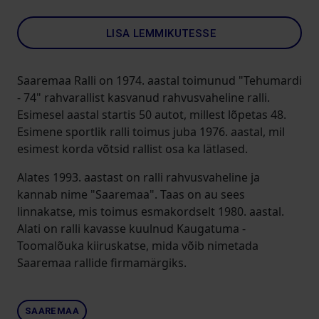
LISA LEMMIKUTESSE
Saaremaa Ralli on 1974. aastal toimunud "Tehumardi
- 74" rahvarallist kasvanud rahvusvaheline ralli.
Esimesel aastal startis 50 autot, millest lõpetas 48.
Esimene sportlik ralli toimus juba 1976. aastal, mil
esimest korda võtsid rallist osa ka lätlased.
Alates 1993. aastast on ralli rahvusvaheline ja
kannab nime "Saaremaa". Taas on au sees
linnakatse, mis toimus esmakordselt 1980. aastal.
Alati on ralli kavasse kuulnud Kaugatuma -
Toomalõuka kiiruskatse, mida võib nimetada
Saaremaa rallide firmamärgiks.
SAAREMAA