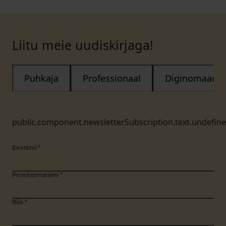
Liitu meie uudiskirjaga!
Puhkaja
Professionaal
Diginomaad
public.component.newsletterSubscription.text.undefin
Eesnimi
*
Perekonnanimi
*
Riik
*