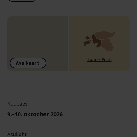
Lääne-Eesti
Ava kaart
Kuupäev
9
.–
10
. oktoober 2026
Asukoht