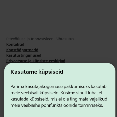
Ettevõtluse ja Innovatsiooni Sihtasutus
Kontaktid
Koostööpartnerid
Kasutustingimused
Privaatsuse ja küpsiste eeskirjad
Kasutame küpsiseid
Parima kasutajakogemuse pakkumiseks kasutab
meie veebisait küpsiseid. Küsime sinult luba, et
kasutada küpsiseid, mis ei ole tingimata vajalikud
meie veebilehe põhifunktsioonide toimimiseks.