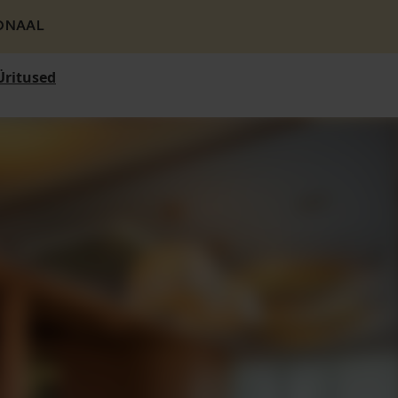
ONAAL
Üritused