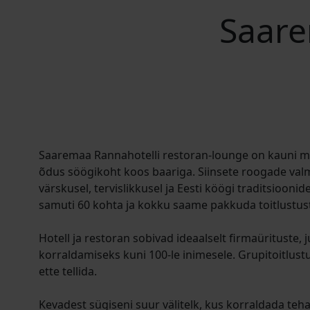
Saare
Saaremaa Rannahotelli restoran-lounge on kauni m
õdus söögikoht koos baariga. Siinsete roogade valm
värskusel, tervislikkusel ja Eesti köögi traditsioon
samuti 60 kohta ja kokku saame pakkuda toitlustust
Hotell ja restoran sobivad ideaalselt firmaürituste,
korraldamiseks kuni 100-le inimesele. Grupitoitlus
ette tellida.
Kevadest sügiseni suur välitelk, kus korraldada teh