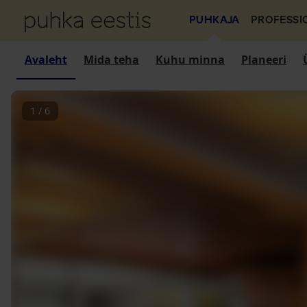
PUHKAJA
PROFESSI
Avaleht
Mida teha
Kuhu minna
Planeeri
1
/
6