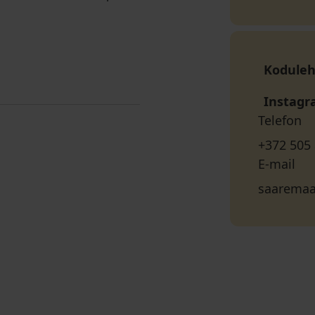
Koduleh
Instag
Telefon
+372 505
E-mail
saaremaa