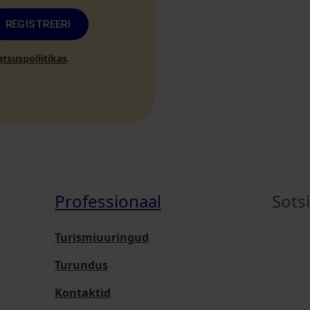
REGISTREERI
atsuspoliitikas
.
Professionaal
Sots
Turismiuuringud
Turundus
Kontaktid