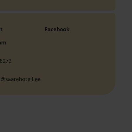
t
Facebook
ram
 8272
@saarehotell.ee