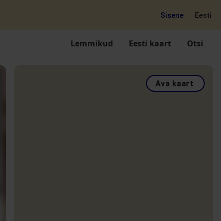
Sisene
Eesti
Lemmikud
Eesti kaart
Otsi
Ava kaart