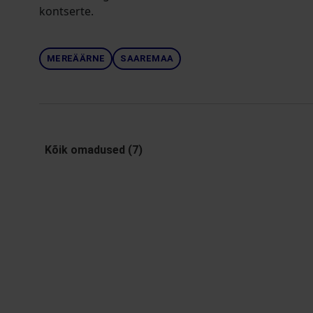
kontserte.
MEREÄÄRNE
SAAREMAA
Kõik omadused (7)