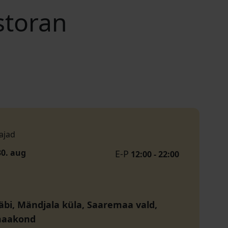
storan
ajad
30. aug
E-P
12:00 - 22:00
bi, Mändjala küla, Saaremaa vald,
maakond