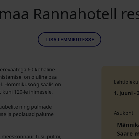
maa Rannahotell re
LISA LEMMIKUTESSE
erevaatega 60-kohaline
istamisel on oluline osa
Lahtioleku
idel. Hommikusöögisaalis on
 kuni 120-le inimesele.
1. juuni - 
 juubelite ning pulmade
Asukoht
tuse ja peolauad palume
Männikä
Saare 
a meeskonnaüritusi, pulmi,