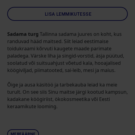
LISA LEMMIKUTESSE
Sadama turg
Tallinna sadama juures on koht, kus
randuvad hääd maitsed. Siit leiad eestimaise
toidukraami kõrvuti kaugete maade parimate
paladega. Värske liha ja singid-vorstid, äsja püütud,
soolatud või suitsuahjust võetud kala, hooajalised
köögiviljad, piimatooted, sai-leib, mesi ja maius.
Õige ja ausa käsitöö ja tarbekauba leiad ka meie
turult. On see siis Sinu maitse järgi kootud kampsun,
kadakane köögiriist, ökokosmeetika või Eesti
keraamikute looming.
MEREÄÄRNE