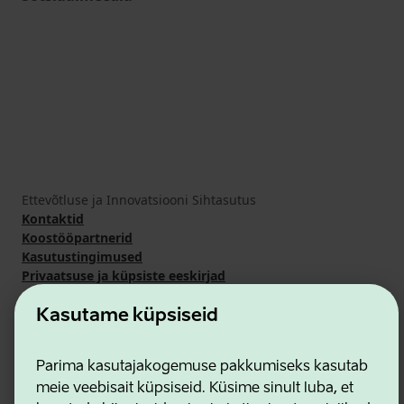
Ettevõtluse ja Innovatsiooni Sihtasutus
Kontaktid
Koostööpartnerid
Kasutustingimused
Privaatsuse ja küpsiste eeskirjad
Kasutame küpsiseid
Parima kasutajakogemuse pakkumiseks kasutab
meie veebisait küpsiseid. Küsime sinult luba, et