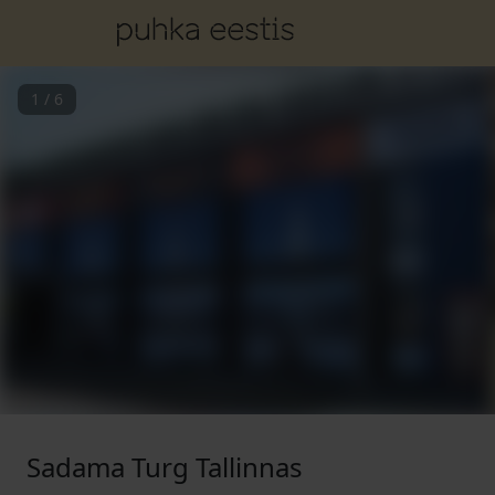
1
/
6
Sadama Turg Tallinnas