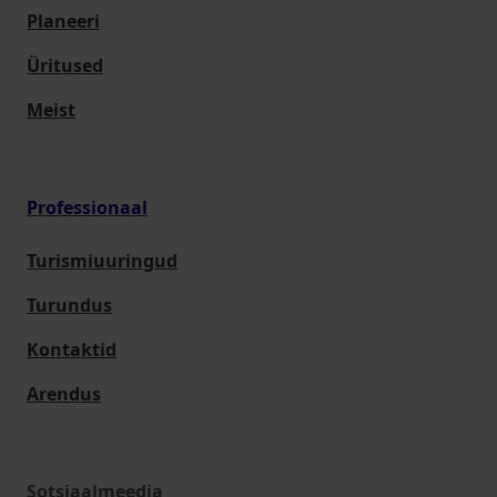
Planeeri
Üritused
Meist
Professionaal
Turismiuuringud
Turundus
Kontaktid
Arendus
Sotsiaalmeedia