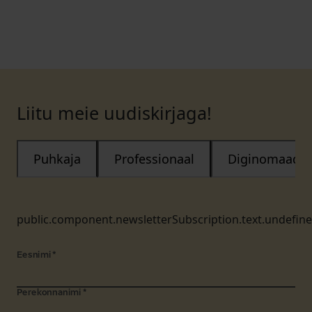
Liitu meie uudiskirjaga!
Puhkaja
Professionaal
Diginomaad
public.component.newsletterSubscription.text.undefin
Eesnimi
*
Perekonnanimi
*