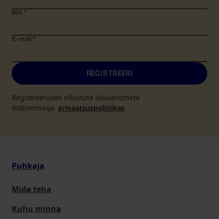
Riik
*
E-mail
*
REGISTREERI
Registreerudes nõustute isikuandmete
töötlemisega.
privaatsuspoliitikas
.
Puhkaja
Mida teha
Kuhu minna