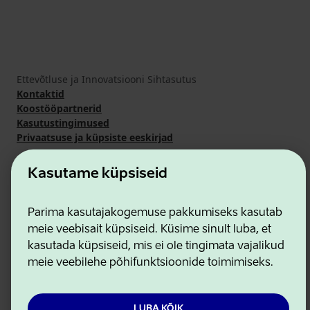
Ettevõtluse ja Innovatsiooni Sihtasutus
Kontaktid
Koostööpartnerid
Kasutustingimused
Privaatsuse ja küpsiste eeskirjad
Kasutame küpsiseid
Parima kasutajakogemuse pakkumiseks kasutab
meie veebisait küpsiseid. Küsime sinult luba, et
kasutada küpsiseid, mis ei ole tingimata vajalikud
meie veebilehe põhifunktsioonide toimimiseks.
LUBA KÕIK