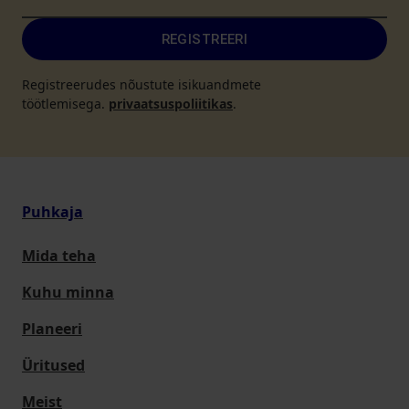
REGISTREERI
Registreerudes nõustute isikuandmete
töötlemisega.
privaatsuspoliitikas
.
Puhkaja
Mida teha
Kuhu minna
Planeeri
Üritused
Meist