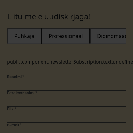
Liitu meie uudiskirjaga!
Puhkaja
Professionaal
Diginomaad
public.component.newsletterSubscription.text.undefin
Eesnimi
*
Perekonnanimi
*
Riik
*
E-mail
*