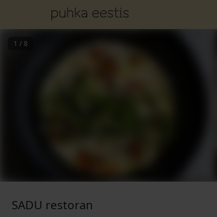
1
/
8
SADU restoran