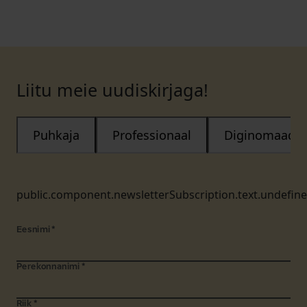
Liitu meie uudiskirjaga!
Puhkaja
Professionaal
Diginomaad
public.component.newsletterSubscription.text.undefin
Eesnimi
*
Perekonnanimi
*
Riik
*