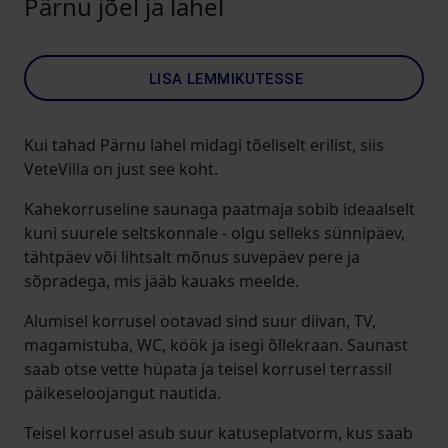
Pärnu jõel ja lahel
LISA LEMMIKUTESSE
Kui tahad Pärnu lahel midagi tõeliselt erilist, siis
VeteVilla on just see koht.
Kahekorruseline saunaga paatmaja sobib ideaalselt
kuni suurele seltskonnale - olgu selleks sünnipäev,
tähtpäev või lihtsalt mõnus suvepäev pere ja
sõpradega, mis jääb kauaks meelde.
Alumisel korrusel ootavad sind suur diivan, TV,
magamistuba, WC, köök ja isegi õllekraan. Saunast
saab otse vette hüpata ja teisel korrusel terrassil
päikeseloojangut nautida.
Teisel korrusel asub suur katuseplatvorm, kus saab