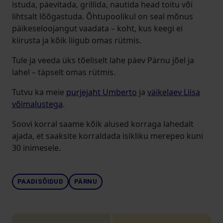
istuda, päevitada, grillida, nautida head toitu või
lihtsalt lõõgastuda. Õhtupoolikul on seal mõnus
päikeseloojangut vaadata – koht, kus keegi ei
kiirusta ja kõik liigub omas rütmis.
Tule ja veeda üks tõeliselt lahe päev Pärnu jõel ja
lahel – täpselt omas rütmis.
Tutvu ka meie
purjejaht Umberto
ja
väikelaev Liisa
võimalustega
.
Soovi korral saame kõik alused korraga lahedalt
ajada, et saaksite korraldada isikliku merepeo kuni
30 inimesele.
PAADISÕIDUD
PÄRNU