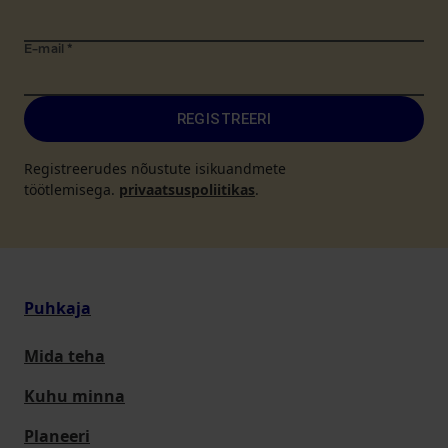
E-mail
*
REGISTREERI
Registreerudes nõustute isikuandmete
töötlemisega.
privaatsuspoliitikas
.
Puhkaja
Mida teha
Kuhu minna
Planeeri