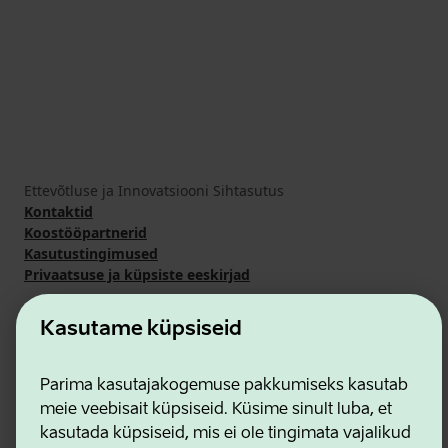
Ettevõtluse ja Innovatsiooni Sihtasutus
Kontaktid
Koostööpartnerid
Kasutustingimused
Privaatsuse ja küpsiste eeskirjad
Kasutame küpsiseid
Parima kasutajakogemuse pakkumiseks kasutab
meie veebisait küpsiseid. Küsime sinult luba, et
kasutada küpsiseid, mis ei ole tingimata vajalikud