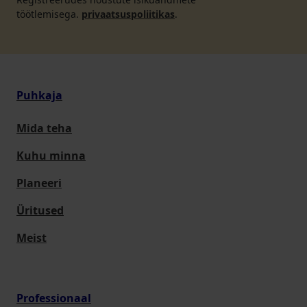
töötlemisega.
privaatsuspoliitikas
.
Puhkaja
Mida teha
Kuhu minna
Planeeri
Üritused
Meist
Professionaal