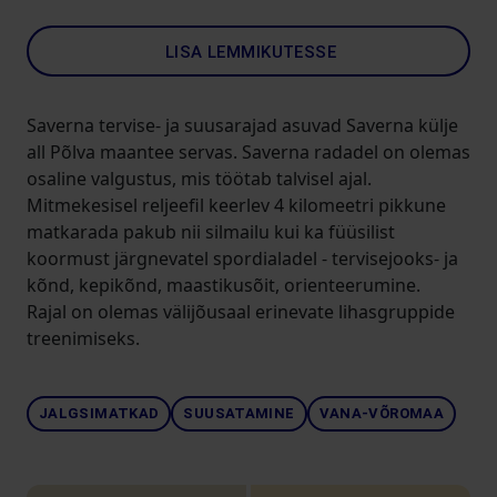
LISA LEMMIKUTESSE
Saverna tervise- ja suusarajad asuvad Saverna külje
all Põlva maantee servas. Saverna radadel on olemas
osaline valgustus, mis töötab talvisel ajal.
Mitmekesisel reljeefil keerlev 4 kilomeetri pikkune
matkarada pakub nii silmailu kui ka füüsilist
koormust järgnevatel spordialadel - tervisejooks- ja
kõnd, kepikõnd, maastikusõit, orienteerumine.
Rajal on olemas välijõusaal erinevate lihasgruppide
treenimiseks.
JALGSIMATKAD
SUUSATAMINE
VANA-VÕROMAA