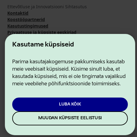
Ettevõtluse ja Innovatsiooni Sihtasutus
Kontaktid
Koostööpartnerid
Kasutustingimused
Privaatsuse ja küpsiste eeskirjad
Kasutame küpsiseid
Parima kasutajakogemuse pakkumiseks kasutab
meie veebisait küpsiseid. Küsime sinult luba, et
kasutada küpsiseid, mis ei ole tingimata vajalikud
meie veebilehe põhifunktsioonide toimimiseks.
LUBA KÕIK
MUUDAN KÜPSISTE EELISTUSI