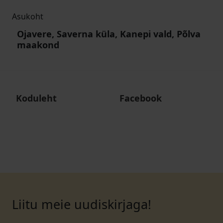
Asukoht
Ojavere, Saverna küla, Kanepi vald, Põlva
maakond
Koduleht
Facebook
Liitu meie uudiskirjaga!