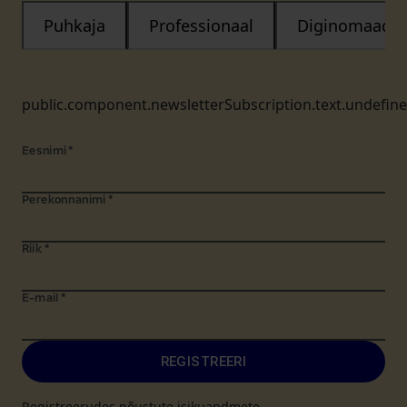
Puhkaja
Professionaal
Diginomaad
public.component.newsletterSubscription.text.undefin
Eesnimi
*
Perekonnanimi
*
Riik
*
E-mail
*
REGISTREERI
Registreerudes nõustute isikuandmete