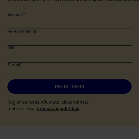
Eesnimi
*
Perekonnanimi
*
Riik
*
E-mail
*
REGISTREERI
Registreerudes nõustute isikuandmete
töötlemisega.
privaatsuspoliitikas
.