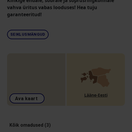
Kinkige endale, sõbrale ja sõprusringkonnale
vahva üritus vabas looduses! Hea tuju
garanteeritud!
SEIKLUSMÄNGUD
Lääne-Eesti
Ava kaart
Kõik omadused (3)