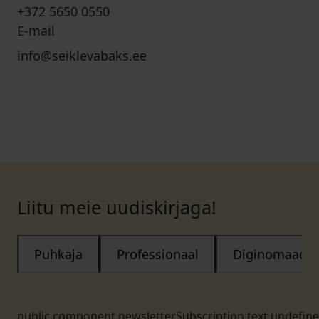
+372 5650 0550
E-mail
info@seiklevabaks.ee
Liitu meie uudiskirjaga!
Puhkaja
Professionaal
Diginomaad
public.component.newsletterSubscription.text.undefin