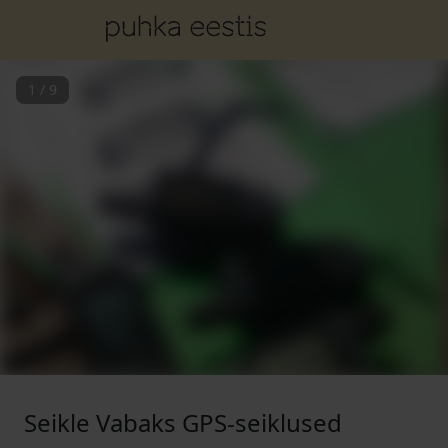
1
/
9
Seikle Vabaks GPS-seiklused