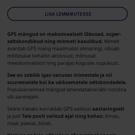
LISA LEMMIKUTESSE
GPS mängud on maksimaalselt lõbusad, super-
seltskondlikud ning mitmeti kasulikud.
Nimelt
avardab GPS mäng maailmalist silmaringi, nõuab
mõõdukat kehalist aktiivsust, mõnusat
meeskonnatööd ning parajas koguses nupukust.
See on sobilik igas vanuses inimestele ja nii
suurematele kui ka väiksematele seltskondadele.
Populaarseimad mängud lahendatakse läbi ristsõna
või aaretejahi.
Seikle Vabaks korraldab GPS-seiklusi
aastaringselt
ja just
Teie poolt valitud ajal ning kohas:
linnas,
maal, päeval, öösel..