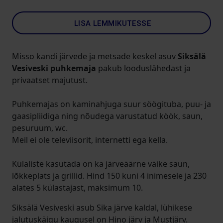
LISA LEMMIKUTESSE
Misso kandi järvede ja metsade keskel asuv
Siksälä
Vesiveski puhkemaja
pakub looduslähedast ja
privaatset majutust.
Puhkemajas on kaminahjuga suur söögituba, puu- ja
gaasipliidiga ning nõudega varustatud köök, saun,
pesuruum, wc.
Meil ei ole televiisorit, internetti ega kella.
Külaliste kasutada on ka järveäärne väike saun,
lõkkeplats ja grillid. Hind 150 kuni 4 inimesele ja 230
alates 5 külastajast, maksimum 10.
Siksälä Vesiveski asub Sika järve kaldal, lühikese
jalutuskäigu kaugusel on Hino järv ja Mustjärv.