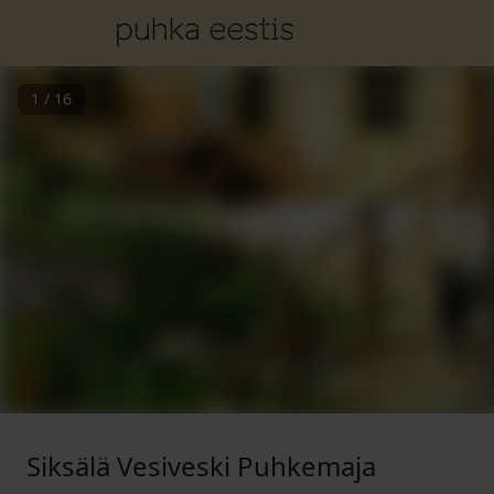
1
/
16
Siksälä Vesiveski Puhkemaja