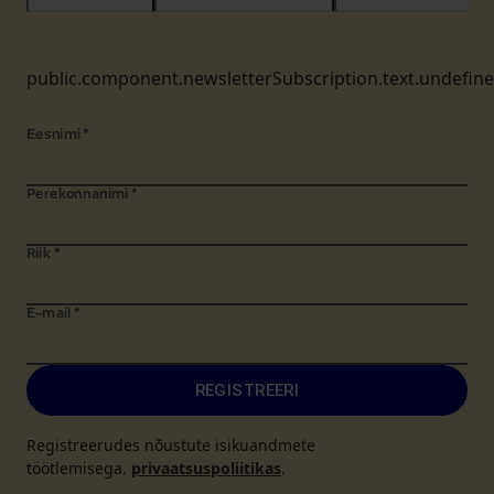
public.component.newsletterSubscription.text.undefin
Eesnimi
*
Perekonnanimi
*
Riik
*
E-mail
*
REGISTREERI
Registreerudes nõustute isikuandmete
töötlemisega.
privaatsuspoliitikas
.