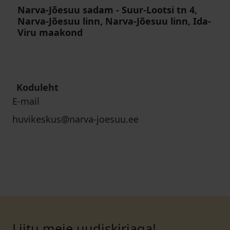
Narva-Jõesuu sadam
-
Suur-Lootsi tn 4,
Narva-Jõesuu linn, Narva-Jõesuu linn, Ida-
Viru maakond
Koduleht
E-mail
huvikeskus@narva-joesuu.ee
Liitu meie uudiskirjaga!