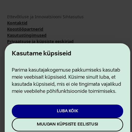
Ettevõtluse ja Innovatsiooni Sihtasutus
Kontaktid
Koostööpartnerid
Kasutustingimused
Privaatsuse ja küpsiste eeskirjad
Kasutame küpsiseid
Parima kasutajakogemuse pakkumiseks kasutab
meie veebisait küpsiseid. Küsime sinult luba, et
kasutada küpsiseid, mis ei ole tingimata vajalikud
meie veebilehe põhifunktsioonide toimimiseks.
LUBA KÕIK
MUUDAN KÜPSISTE EELISTUSI