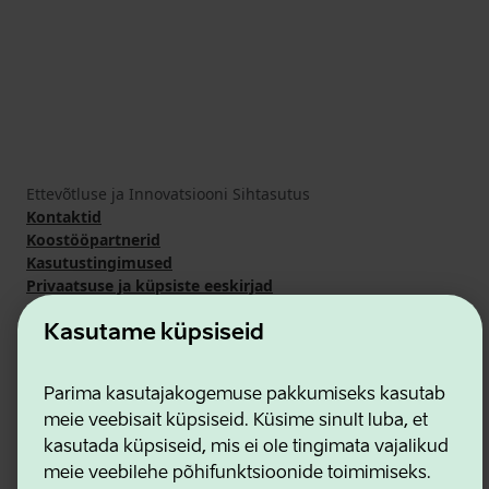
Ettevõtluse ja Innovatsiooni Sihtasutus
Kontaktid
Koostööpartnerid
Kasutustingimused
Privaatsuse ja küpsiste eeskirjad
Kasutame küpsiseid
Parima kasutajakogemuse pakkumiseks kasutab
meie veebisait küpsiseid. Küsime sinult luba, et
kasutada küpsiseid, mis ei ole tingimata vajalikud
meie veebilehe põhifunktsioonide toimimiseks.