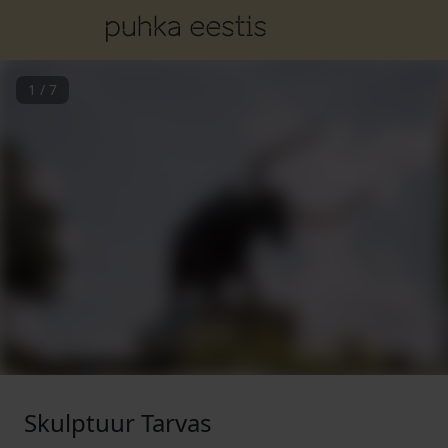
1
/
7
Skulptuur Tarvas