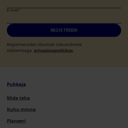
E-mail
*
REGISTREERI
Registreerudes nõustute isikuandmete
töötlemisega.
privaatsuspoliitikas
.
Puhkaja
Mida teha
Kuhu minna
Planeeri