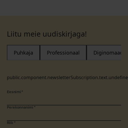
Liitu meie uudiskirjaga!
Puhkaja
Professionaal
Diginomaad
public.component.newsletterSubscription.text.undefin
Eesnimi
*
Perekonnanimi
*
Riik
*