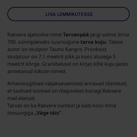
LISA LEMMIKUTESSE
Rakvere ajaloolise nime
Tarvanpää
järgi valmis linna
700. sünnipäevaks suursugune
tarva kuju
. Taiese
autor on skulptor Tauno Kangro. Pronksist
skulptuur on 7,1 meetrit pikk ja koos alusega 5
meetrit kõrge. Graniitalusel on kirjas kõik kuju jaoks
annetanud isikute nimed.
Arheoloogilised väljakaevamised annavad tõendust,
et taolised loomad on tõepoolest kunagi Rakvere
mail elanud.
Tarvas on ka Rakvere sümbol ja käib koos linna
loosungiga
„Väge täis"
.