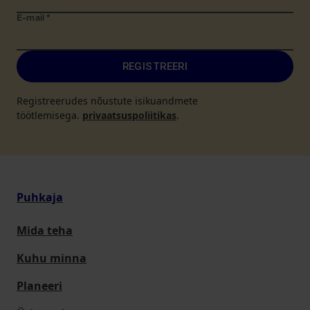
E-mail
*
REGISTREERI
Registreerudes nõustute isikuandmete
töötlemisega.
privaatsuspoliitikas
.
Puhkaja
Mida teha
Kuhu minna
Planeeri