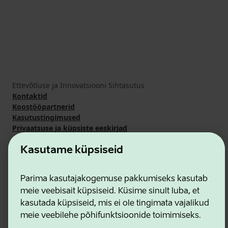
Ettevõtluse ja Innovatsiooni Sihtasutus
Kontaktid
Koostööpartnerid
Kasutustingimused
Privaatsuse ja küpsiste eeskirjad
Kasutame küpsiseid
Parima kasutajakogemuse pakkumiseks kasutab
meie veebisait küpsiseid. Küsime sinult luba, et
kasutada küpsiseid, mis ei ole tingimata vajalikud
meie veebilehe põhifunktsioonide toimimiseks.