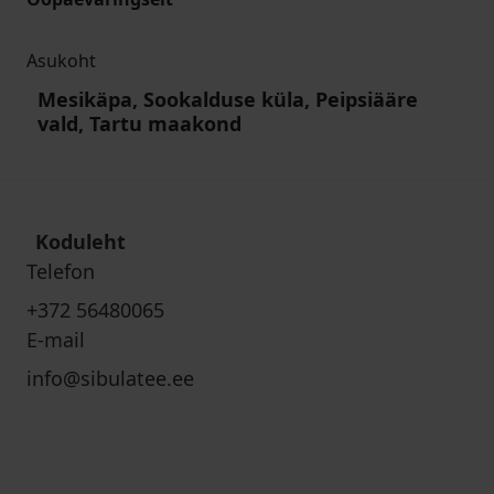
Asukoht
Mesikäpa, Sookalduse küla, Peipsiääre
vald, Tartu maakond
Koduleht
Telefon
+372 56480065
E-mail
info@sibulatee.ee