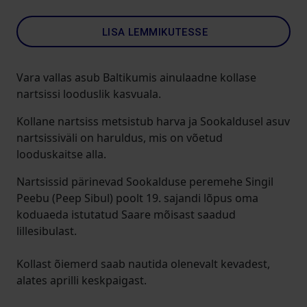
LISA LEMMIKUTESSE
Vara vallas asub Baltikumis ainulaadne kollase
nartsissi looduslik kasvuala.
Kollane nartsiss metsistub harva ja Sookaldusel asuv
nartsissiväli on haruldus, mis on võetud
looduskaitse alla.
Nartsissid pärinevad Sookalduse peremehe Singil
Peebu (Peep Sibul) poolt 19. sajandi lõpus oma
koduaeda istutatud Saare mõisast saadud
lillesibulast.
Kollast õiemerd saab nautida olenevalt kevadest,
alates aprilli keskpaigast.