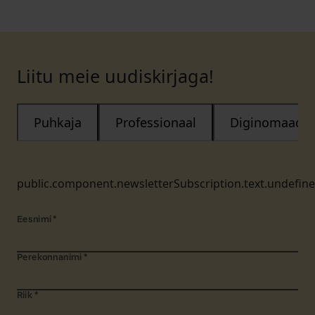
Liitu meie uudiskirjaga!
Puhkaja
Professionaal
Diginomaad
public.component.newsletterSubscription.text.undefin
Eesnimi
*
Perekonnanimi
*
Riik
*