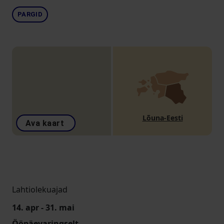
PARGID
Lõuna-Eesti
Ava kaart
Lahtiolekuajad
14. apr - 31. mai
Ööpäevaringselt