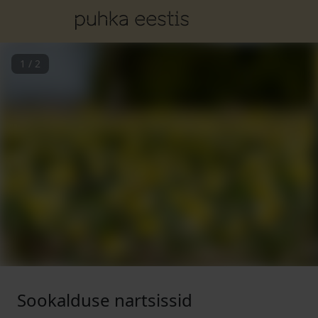
1
/
2
Sookalduse nartsissid