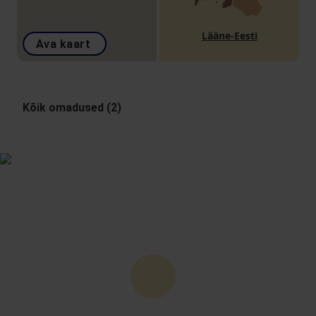
Lääne-Eesti
Ava kaart
Kõik omadused (2)