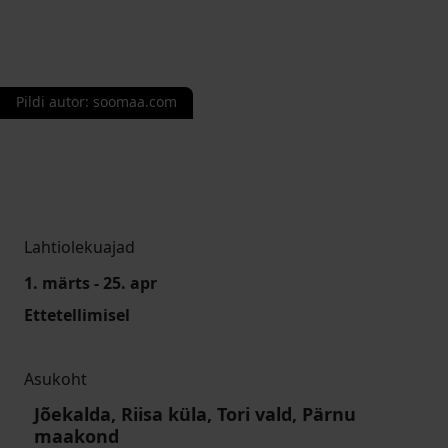
Pildi autor
:
soomaa.com
Lahtiolekuajad
1. märts - 25. apr
Ettetellimisel
Asukoht
Jõekalda, Riisa küla, Tori vald, Pärnu
maakond