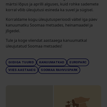
märtsi lõpus ja aprilli alguses, kuid rohke sademete
korral võib üleujutusi esineda ka suvel ja sügisel.
Korraldame kogu üleujutusperioodi vältel iga päev
kanuumatku Soomaa metsades, heinamaadel ja
jõgedel.
Tule ja koge viiendat aastaaega kanuumatkal
üleujutatud Soomaa metsades!
GIIDIGA TUURID
KANUUMATKAD
EUROPARC
VIIES AASTAAEG
SOOMAA RAHVUSPARK