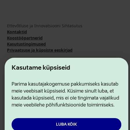
Ettevõtluse ja Innovatsiooni Sihtasutus
Kontaktid
Koostööpartnerid
Kasutustingimused
Privaatsuse ja küpsiste eeskirjad
Kasutame küpsiseid
Parima kasutajakogemuse pakkumiseks kasutab
meie veebisait küpsiseid. Küsime sinult luba, et
kasutada küpsiseid, mis ei ole tingimata vajalikud
meie veebilehe põhifunktsioonide toimimiseks.
LUBA KÕIK