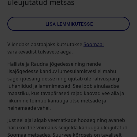
üleujutatud metsas
LISA LEMMIKUTESSE
Viiendaks aastaajaks kutsutakse
Soomaal
varakevadist tulvavete aega.
Halliste ja Raudna jõgedesse ning nende
lisajõgedesse kanduv lumesulamisvesi ei mahu
sageli jõesängidesse ning ujutab üle rahvuspargi
luhaniidud ja lammimetsad. See loob ainulaadse
maastiku, kus tavapärased rajad kaovad vee alla ja
liikumine toimub kanuuga otse metsade ja
heinamaade vahel.
Just sel ajal algab veematkade hooaeg ning avaneb
harukordne võimalus seigelda kanuuga üleujutatud
Soomaa metsades. Suurvee kõrgseis on tavaliselt