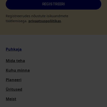
REGISTREERI
Registreerudes nõustute isikuandmete
töötlemisega.
privaatsuspoliitikas
.
Puhkaja
Mida teha
Kuhu minna
Planeeri
Üritused
Meist