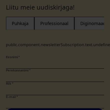
Liitu meie uudiskirjaga!
Puhkaja
Professionaal
Diginomaad
public.component.newsletterSubscription.text.undefin
Eesnimi
*
Perekonnanimi
*
Riik
*
E-mail
*