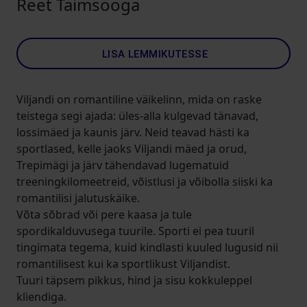
Reet Taimsooga
LISA LEMMIKUTESSE
Viljandi on romantiline väikelinn, mida on raske
teistega segi ajada: üles-alla kulgevad tänavad,
lossimäed ja kaunis järv. Neid teavad hästi ka
sportlased, kelle jaoks Viljandi mäed ja orud,
Trepimägi ja järv tähendavad lugematuid
treeningkilomeetreid, võistlusi ja võibolla siiski ka
romantilisi jalutuskäike.
Võta sõbrad või pere kaasa ja tule
spordikalduvusega tuurile. Sporti ei pea tuuril
tingimata tegema, kuid kindlasti kuuled lugusid nii
romantilisest kui ka sportlikust Viljandist.
Tuuri täpsem pikkus, hind ja sisu kokkuleppel
kliendiga.