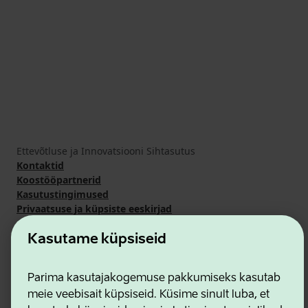
Ettevõtluse ja Innovatsiooni Sihtasutus
Kontaktid
Koostööpartnerid
Kasutustingimused
Privaatsuse ja küpsiste eeskirjad
Kasutame küpsiseid
Parima kasutajakogemuse pakkumiseks kasutab
meie veebisait küpsiseid. Küsime sinult luba, et