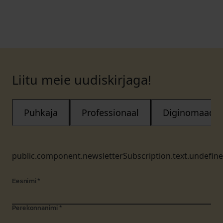
Liitu meie uudiskirjaga!
Puhkaja
Professionaal
Diginomaad
public.component.newsletterSubscription.text.undefin
Eesnimi
*
Perekonnanimi
*