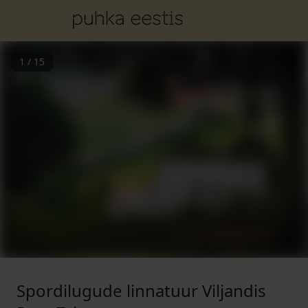
1
/
15
Spordilugude linnatuur Viljandis