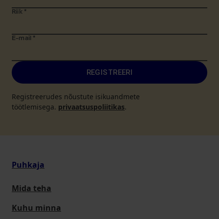
Riik
*
E-mail
*
REGISTREERI
Registreerudes nõustute isikuandmete
töötlemisega.
privaatsuspoliitikas
.
Puhkaja
Mida teha
Kuhu minna