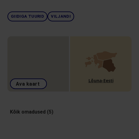
GIIDIGA TUURID
VILJANDI
Lõuna-Eesti
Ava kaart
Kõik omadused (5)