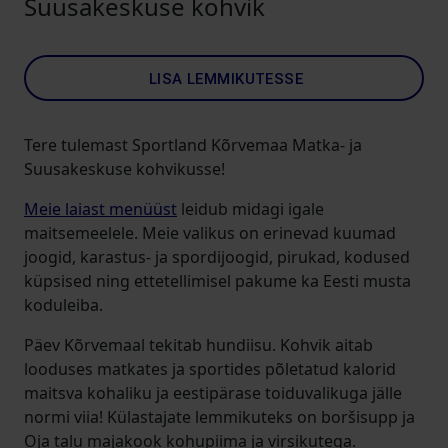
Suusakeskuse kohvik
LISA LEMMIKUTESSE
Tere tulemast Sportland Kõrvemaa Matka- ja
Suusakeskuse kohvikusse!
Meie laiast menüüst
leidub midagi igale
maitsemeelele. Meie valikus on erinevad kuumad
joogid, karastus- ja spordijoogid, pirukad, kodused
küpsised ning ettetellimisel pakume ka Eesti musta
koduleiba.
Päev Kõrvemaal tekitab hundiisu. Kohvik aitab
looduses matkates ja sportides põletatud kalorid
maitsva kohaliku ja eestipärase toiduvalikuga jälle
normi viia! Külastajate lemmikuteks on boršisupp ja
Oja talu majakook kohupiima ja virsikutega.