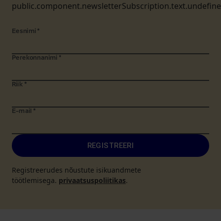
public.component.newsletterSubscription.text.undefin
Eesnimi
*
Perekonnanimi
*
Riik
*
E-mail
*
REGISTREERI
Registreerudes nõustute isikuandmete
töötlemisega.
privaatsuspoliitikas
.