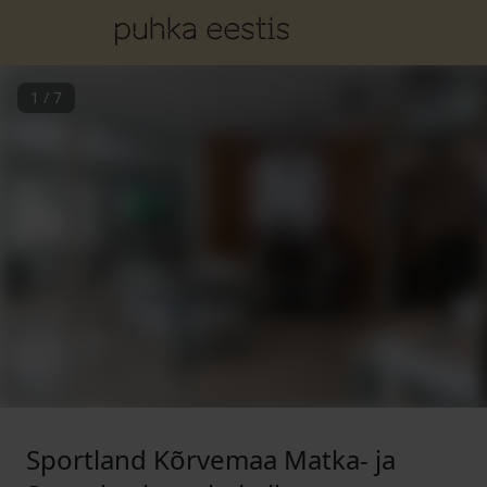
1
/
7
Sportland Kõrvemaa Matka- ja