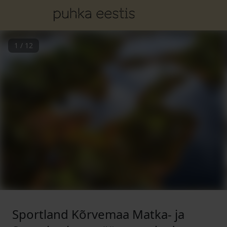
1
/
12
Sportland Kõrvemaa Matka- ja