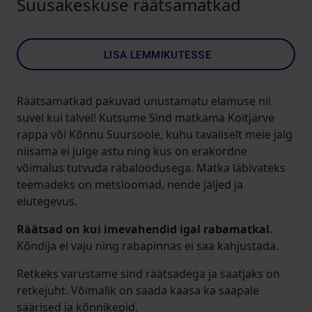
Suusakeskuse räätsamatkad
LISA LEMMIKUTESSE
Räätsamatkad pakuvad unustamatu elamuse nii
suvel kui talvel! Kutsume Sind matkama Koitjärve
rappa või Kõnnu Suursoole, kuhu tavaliselt meie jalg
niisama ei julge astu ning kus on erakordne
võimalus tutvuda rabaloodusega. Matka läbivateks
teemadeks on metsloomad, nende jäljed ja
elutegevus.
Räätsad on kui imevahendid igal rabamatkal.
Kõndija ei vaju ning rabapinnas ei saa kahjustada.
Retkeks varustame sind räätsadega ja saatjaks on
retkejuht. Võimalik on saada kaasa ka saapale
säärised ja kõnnikepid.