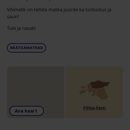
Võimalik on tellida matka juurde ka toitlustus ja
saun!
Tule ja naudi!
RÄÄTSAMATKAD
Põhja-Eesti
Ava kaart