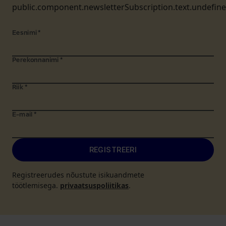
public.component.newsletterSubscription.text.undefin
Eesnimi
*
Perekonnanimi
*
Riik
*
E-mail
*
REGISTREERI
Registreerudes nõustute isikuandmete
töötlemisega.
privaatsuspoliitikas
.