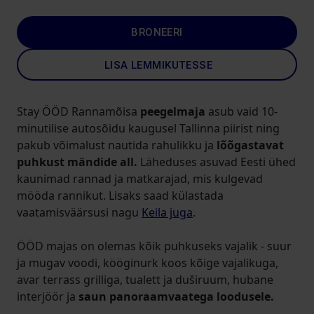
BRONEERI
LISA LEMMIKUTESSE
Stay ÖÖD Rannamõisa
peegelmaja
asub vaid 10-
minutilise autosõidu kaugusel Tallinna piirist ning
pakub võimalust nautida rahulikku ja
lõõgastavat
puhkust mändide all.
Läheduses asuvad Eesti ühed
kaunimad rannad ja matkarajad, mis kulgevad
mööda rannikut. Lisaks saad külastada
vaatamisväärsusi nagu
Keila juga
.
ÖÖD majas on olemas kõik puhkuseks vajalik - suur
ja mugav voodi, kööginurk koos kõige vajalikuga,
avar terrass grilliga, tualett ja duširuum, hubane
interjöör ja
saun panoraamvaatega loodusele.