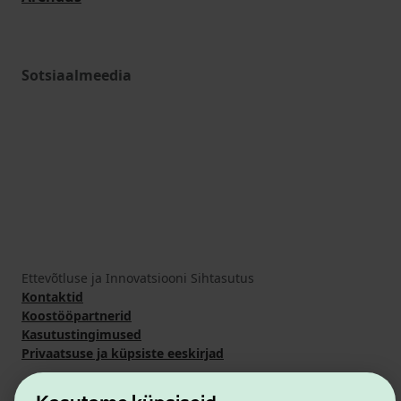
Sotsiaalmeedia
Ettevõtluse ja Innovatsiooni Sihtasutus
Kontaktid
Koostööpartnerid
Kasutustingimused
Privaatsuse ja küpsiste eeskirjad