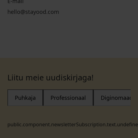
E-mail
hello@stayood.com
Liitu meie uudiskirjaga!
Puhkaja
Professionaal
Diginomaad
public.component.newsletterSubscription.text.undefin