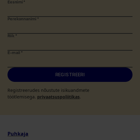
Eesnimi
*
Perekonnanimi
*
Riik
*
E-mail
*
REGISTREERI
Registreerudes nõustute isikuandmete
töötlemisega.
privaatsuspoliitikas
.
Puhkaja