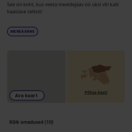
See on koht, kus veeta meeldejääv öö üksi või kalli
kaaslase seltsis!
MEREÄÄRNE
Põhja-Eesti
Ava kaart
Kõik omadused (10)