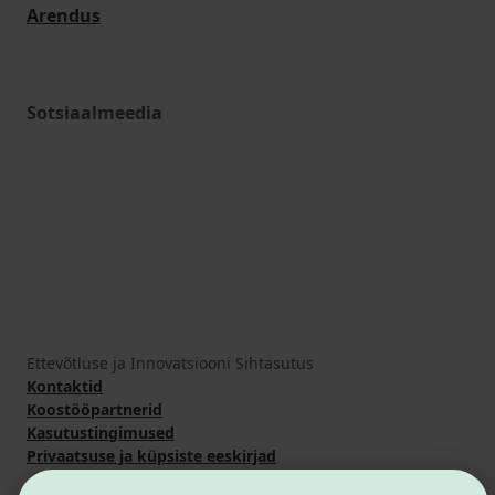
Arendus
Sotsiaalmeedia
Ettevõtluse ja Innovatsiooni Sihtasutus
Kontaktid
Koostööpartnerid
Kasutustingimused
Privaatsuse ja küpsiste eeskirjad