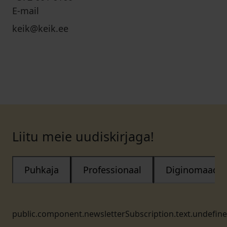
E-mail
keik@keik.ee
Liitu meie uudiskirjaga!
Puhkaja
Professionaal
Diginomaad
public.component.newsletterSubscription.text.undefin