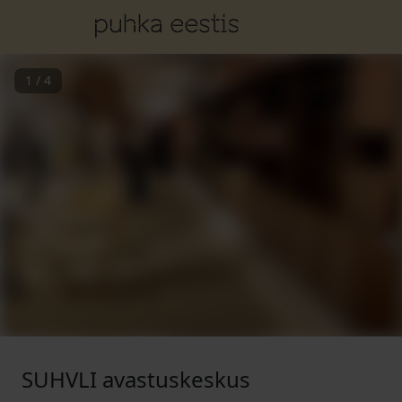
1
/
4
SUHVLI avastuskeskus