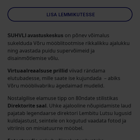
LISA LEMMIKUTESSE
on põnev võimalus
SUHVLI avastuskeskus
sukelduda Võru mööblitootmise rikkalikku ajalukku
ning avastada puidu supervõimeid ja
disainmõtlemise võlu.
Virtuaalreaalsuse prillid
viivad rändama
elutubadesse, mille saate ise kujundada – abiks
Võru mööblivabriku ägedaimad mudelid.
Nostalgilise elamuse tipp on 80ndate stilistikas
Direktorite saal
. Uhke ajalooline nõupidamiste laud
pajatab legendaarse direktori Lembitu Lutsu lugusid
kuldajastust, seintele on kogutud vaadata fotod ja
vitriinis on miniatuurne mööbel.