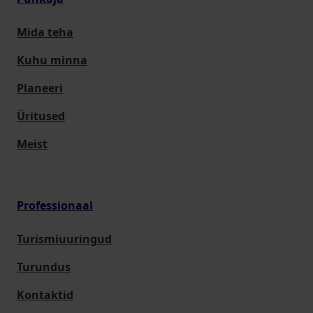
Mida teha
Kuhu minna
Planeeri
Üritused
Meist
Professionaal
Turismiuuringud
Turundus
Kontaktid