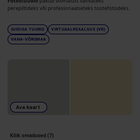
Fotostuudio
pakub võimalust vahvateks
perepiltideks või profesionaalseteks tootefotodeks.
GIIDIGA TUURID
VIRTUAALREAALSUS (VR)
VANA-VÕROMAA
Ava kaart
Kõik omadused (7)