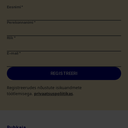
Eesnimi
*
Perekonnanimi
*
Riik
*
E-mail
*
REGISTREERI
Registreerudes nõustute isikuandmete
töötlemisega.
privaatsuspoliitikas
.
Puhkaja