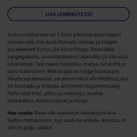
LISA LEMMIKUTESSE
Suitsu matkarada on 1,3 km pikkune edasi-tagasi
pinnasrada, mis asub Matsalu metsas ja kulgeb
paralleelselt Suitsu jõe luhaniiduga. Rada läbib
sanglepalodu, puisniidulaadse lagendiku ja viib välja
luhaniidule. Teel näed roostikku, metsa, luhaniite ja
vanu kalurionne. Metsarajal on kõige huvitavam
liikuda varakevadel, varahommikul või hilisõhtul, kui
on loomade ja lindude aktiivseim tegutsemisaeg.
Näha võid kitsi, põtru ja metssigu, kuulda
kassikakku, metskurvitsat ja hüüpi.
Hea teada:
Rada viib taastatud heinaküüni ehk
Suitsu metsaonnini, kus saab ka ööbida. Arvesta, et
siin on palju sääski!