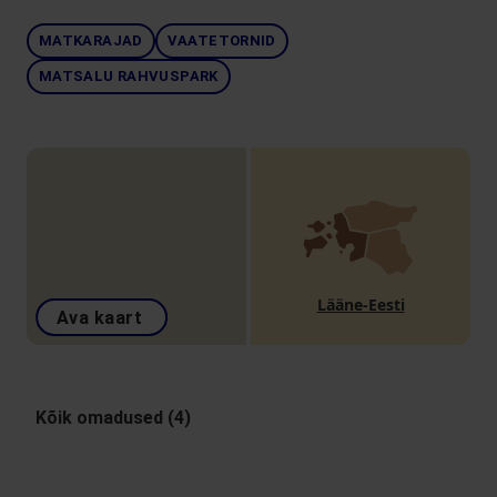
MATKARAJAD
VAATETORNID
MATSALU RAHVUSPARK
Lääne-Eesti
Ava kaart
Kõik omadused (4)