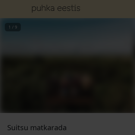
1
/
9
Suitsu matkarada