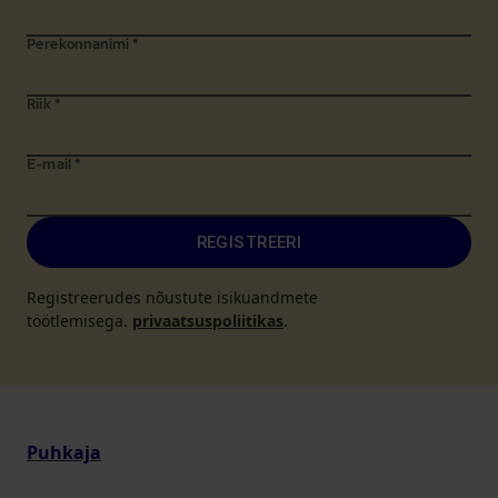
Perekonnanimi
*
Riik
*
E-mail
*
REGISTREERI
Registreerudes nõustute isikuandmete
töötlemisega.
privaatsuspoliitikas
.
Puhkaja