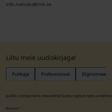
info.matsalu@rmk.ee
Liitu meie uudiskirjaga!
Puhkaja
Professionaal
Diginomaad
public.component.newsletterSubscription.text.undefin
Eesnimi
*