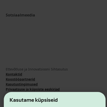
Sotsiaalmeedia
Ettevõtluse ja Innovatsiooni Sihtasutus
Kontaktid
Koostööpartnerid
Kasutustingimused
Privaatsuse ja küpsiste eeskirjad
Kasutame küpsiseid