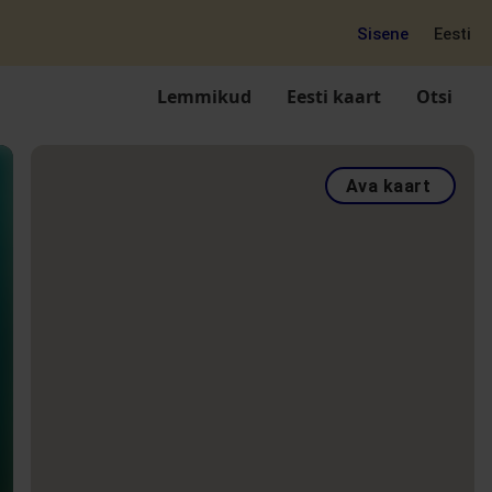
Sisene
Eesti
Lemmikud
Eesti kaart
Otsi
Ava kaart