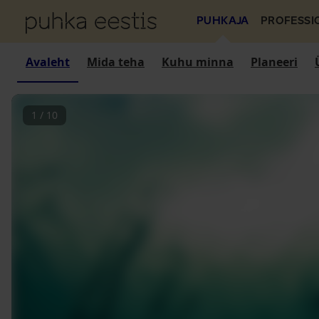
PUHKAJA
PROFESSI
Avaleht
Mida teha
Kuhu minna
Planeeri
1
/
10