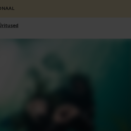
ONAAL
Üritused