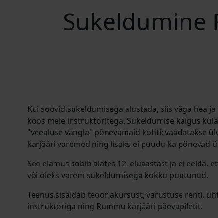
Sukeldumine 
Kui soovid sukeldumisega alustada, siis väga hea ja 
koos meie instruktoritega. Sukeldumise käigus kü
"veealuse vangla" põnevamaid kohti: vaadatakse ü
karjääri varemed ning lisaks ei puudu ka põnevad ü
See elamus sobib alates 12. eluaastast ja ei eelda, e
või oleks varem sukeldumisega kokku puutunud.
Teenus sisaldab teooriakursust, varustuse renti, ü
instruktoriga ning Rummu karjääri päevapiletit.