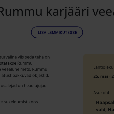
Rummu karjääri veea
LISA LEMMIKUTESSE
turvaline viis seda teha on
lastatakse Rummu
Lahtioleku
le veealune mets, Rummu
llatust pakkuvad objektid.
25. mai - 2
t osalejad on head ujujad
Asukoht
hte sukeldumist koos
Haapsal
vald, H