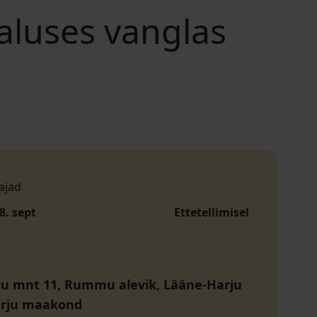
luses vanglas
ajad
8. sept
Ettetellimisel
u mnt 11, Rummu alevik, Lääne-Harju
arju maakond