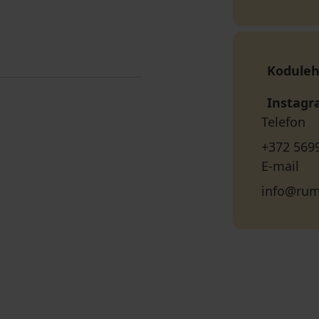
Koduleh
Instag
Telefon
+372 569
E-mail
info@rum