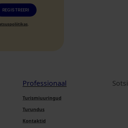
REGISTREERI
atsuspoliitikas
.
Professionaal
Sots
Turismiuuringud
Turundus
Kontaktid