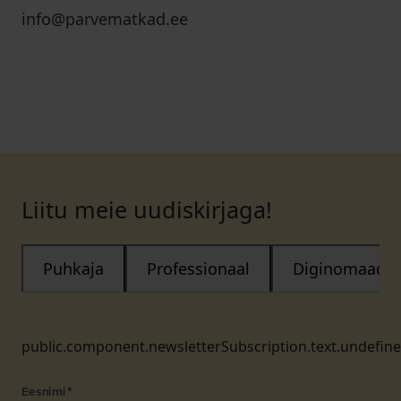
info@parvematkad.ee
Liitu meie uudiskirjaga!
Puhkaja
Professionaal
Diginomaad
public.component.newsletterSubscription.text.undefin
Eesnimi
*