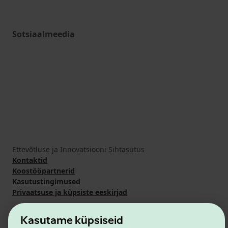
Sotsiaalmeedia
Ettevõtluse ja Innovatsiooni Sihtasutus
Kontaktid
Koostööpartnerid
Kasutustingimused
Privaatsuse ja küpsiste eeskirjad
Kasutame küpsiseid