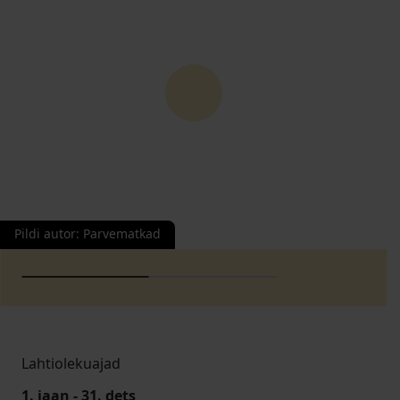
Pildi autor
:
Parvematkad
Lahtiolekuajad
1. jaan - 31. dets