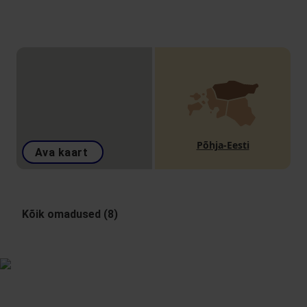
Põhja-Eesti
Ava kaart
Kõik omadused (8)