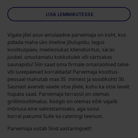
LISA LEMMIKUTESSE
Vigala jõel asuv ainulaadne parvemaja on koht, kus
pidada maha üks imeline jõulupidu, tegus
koolituspäev, meeleolukas kliendiüritus, särav
juubel, unustamatu kokkutulek või särtsakas
saunapidu! Siin saad oma firmale omanäolised talve-
või suvepäevad korraldada! Parvemaja koolitus-
peosaal mahutab max 35 inimest ja voodikohti 30.
Saunast avaneb vaade otse jõele, kuhu ka otse lavalt
hüpata saad. Parvemaja terrassil on olemas
grillimisvõimalus. Köögis on olemas kõik vajalik
mõnusa eine valmistamiseks, aga soovi
korral pakume Sulle ka cateringi teenust.
Parvemaja ootab Sind aastaringselt!