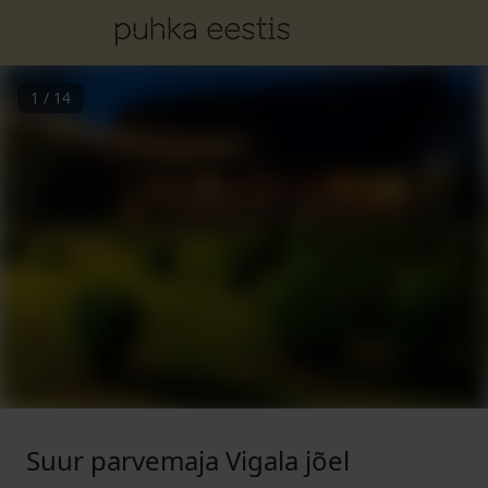
1
/
14
Suur parvemaja Vigala jõel