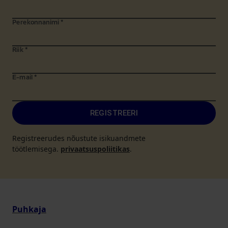
Perekonnanimi
*
Riik
*
E-mail
*
REGISTREERI
Registreerudes nõustute isikuandmete
töötlemisega.
privaatsuspoliitikas
.
Puhkaja