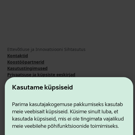
Ettevõtluse ja Innovatsiooni Sihtasutus
Kontaktid
Koostööpartnerid
Kasutustingimused
Privaatsuse ja küpsiste eeskirjad
Kasutame küpsiseid
Parima kasutajakogemuse pakkumiseks kasutab
meie veebisait küpsiseid. Küsime sinult luba, et
kasutada küpsiseid, mis ei ole tingimata vajalikud
meie veebilehe põhifunktsioonide toimimiseks.