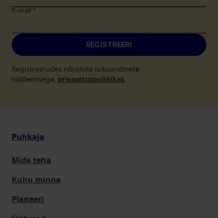
E-mail
*
REGISTREERI
Registreerudes nõustute isikuandmete
töötlemisega.
privaatsuspoliitikas
.
Puhkaja
Mida teha
Kuhu minna
Planeeri