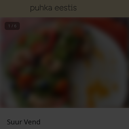
1
/
6
Suur Vend