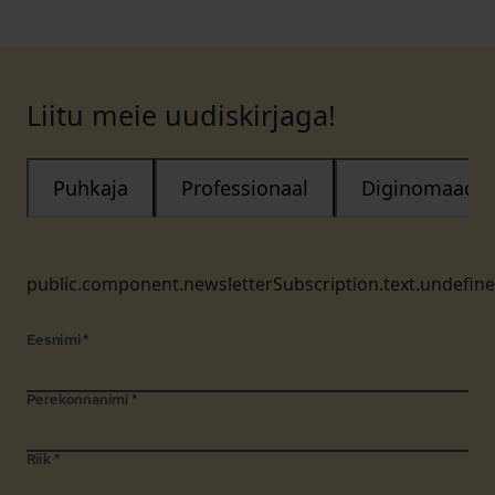
Liitu meie uudiskirjaga!
Puhkaja
Professionaal
Diginomaad
public.component.newsletterSubscription.text.undefin
Eesnimi
*
Perekonnanimi
*
Riik
*