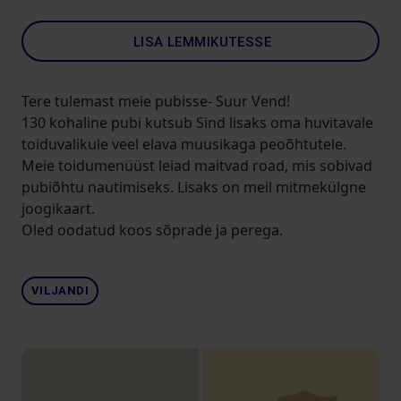
LISA LEMMIKUTESSE
Tere tulemast meie pubisse- Suur Vend!
130 kohaline pubi kutsub Sind lisaks oma huvitavale
toiduvalikule veel elava muusikaga peoõhtutele.
Meie toidumenüüst leiad maitvad road, mis sobivad
pubiõhtu nautimiseks. Lisaks on meil mitmekülgne
joogikaart.
Oled oodatud koos sõprade ja perega.
VILJANDI