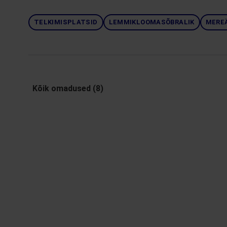
TELKIMISPLATSID
LEMMIKLOOMASÕBRALIK
MERE
Kõik omadused (8)