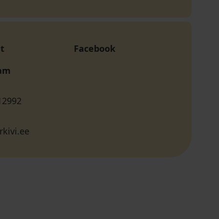
t
Facebook
ram
12992
kivi.ee