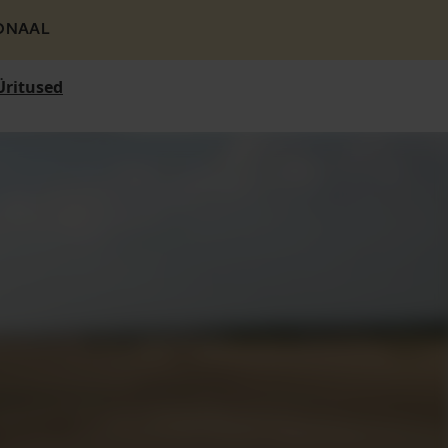
ONAAL
Üritused