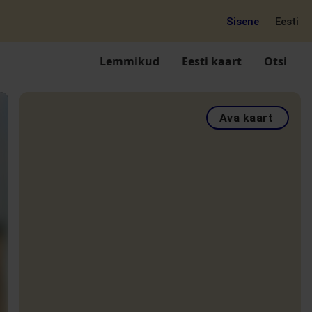
Sisene
Eesti
Lemmikud
Eesti kaart
Otsi
Ava kaart