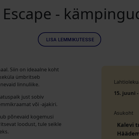
e Escape - kämpingu
LISA LEMMIKUTESSE
l. Siin on ideaalne koht
keküla ümbritseb
Lahtioleku
evaid linnuliike.
15. juuni 
atuspaik just sobiv
emmikraamat või -ajakiri.
Asukoht
akub põnevaid kogemusi
tsevat loodust, tule seikle
Kalevi 
eks.
Häädem