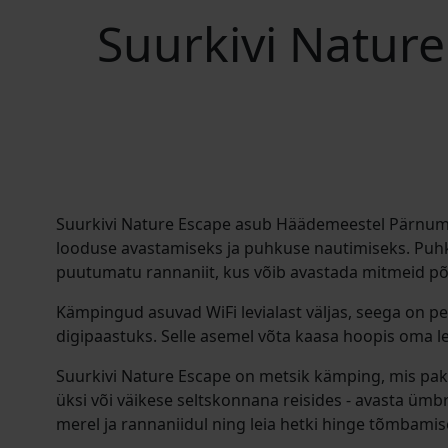
Suurkivi Natur
Suurkivi Nature Escape asub Häädemeestel Pärnumaa
looduse avastamiseks ja puhkuse nautimiseks. Puh
puutumatu rannaniit, kus võib avastada mitmeid põn
Kämpingud asuvad WiFi levialast väljas, seega on pe
digipaastuks. Selle asemel võta kaasa hoopis oma l
Suurkivi Nature Escape on metsik kämping, mis p
üksi või väikese seltskonnana reisides - avasta ümbri
merel ja rannaniidul ning leia hetki hinge tõmbamis