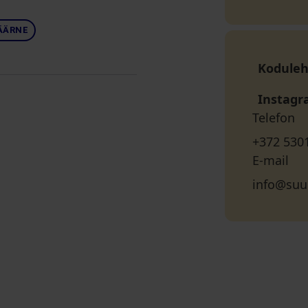
ÄÄRNE
Koduleh
Instag
Telefon
+372 530
E-mail
info@suur