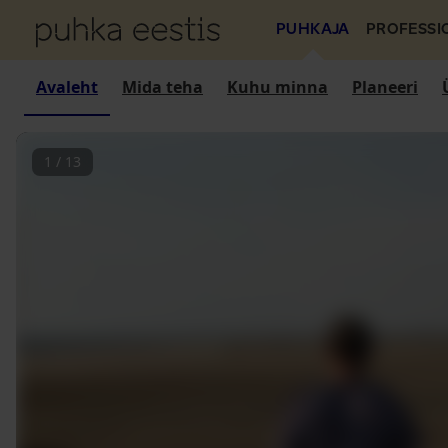
PUHKAJA
PROFESSI
Avaleht
Mida teha
Kuhu minna
Planeeri
1
/
13