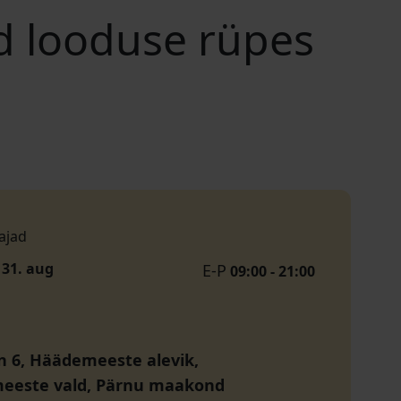
d looduse rüpes
ajad
- 31. aug
E-P
09:00 - 21:00
tn 6, Häädemeeste alevik,
eeste vald, Pärnu maakond