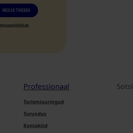
REGISTREERI
atsuspoliitikas
.
Professionaal
Sots
Turismiuuringud
Turundus
Kontaktid