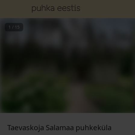
1
/
15
Taevaskoja Salamaa puhkeküla