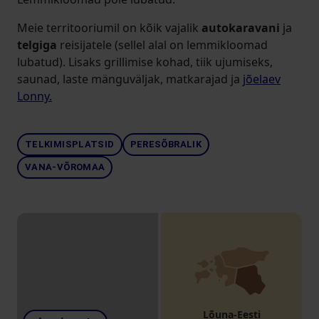
Meie territooriumil on kõik vajalik
autokaravani
ja
telgiga
reisijatele (sellel alal on lemmikloomad
lubatud). Lisaks grillimise kohad, tiik ujumiseks,
saunad, laste mänguväljak, matkarajad ja
jõelaev
Lonny.
TELKIMISPLATSID
PERESÕBRALIK
VANA-VÕROMAA
Lõuna-Eesti