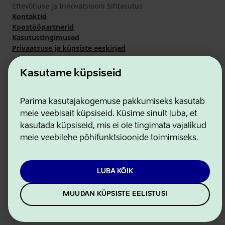
Ettevõtluse ja Innovatsiooni Sihtasutus
Kontaktid
Koostööpartnerid
Kasutustingimused
Privaatsuse ja küpsiste eeskirjad
Kasutame küpsiseid
Parima kasutajakogemuse pakkumiseks kasutab
meie veebisait küpsiseid. Küsime sinult luba, et
kasutada küpsiseid, mis ei ole tingimata vajalikud
meie veebilehe põhifunktsioonide toimimiseks.
LUBA KÕIK
MUUDAN KÜPSISTE EELISTUSI