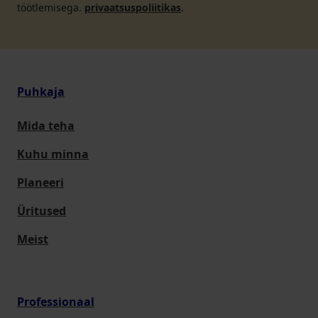
töötlemisega.
privaatsuspoliitikas
.
Puhkaja
Mida teha
Kuhu minna
Planeeri
Üritused
Meist
Professionaal