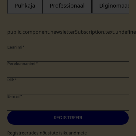
Puhkaja
Professionaal
Diginomaad
public.component.newsletterSubscription.text.undefin
Eesnimi
*
Perekonnanimi
*
Riik
*
E-mail
*
REGISTREERI
Registreerudes nõustute isikuandmete