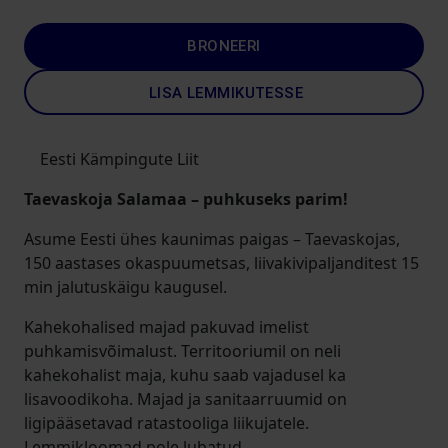
BRONEERI
LISA LEMMIKUTESSE
Eesti Kämpingute Liit
Taevaskoja Salamaa – puhkuseks parim!
Asume Eesti ühes kaunimas paigas – Taevaskojas,
150 aastases okaspuumetsas, liivakivipaljanditest 15
min jalutuskäigu kaugusel.
Kahekohalised majad pakuvad imelist
puhkamisvõimalust. Territooriumil on neli
kahekohalist maja, kuhu saab vajadusel ka
lisavoodikoha. Majad ja sanitaarruumid on
ligipääsetavad ratastooliga liikujatele.
Lemmikloomad pole lubatud.