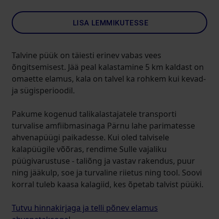
LISA LEMMIKUTESSE
Talvine püük on täiesti erinev vabas vees
õngitsemisest. Jää peal kalastamine 5 km kaldast on
omaette elamus, kala on talvel ka rohkem kui kevad-
ja sügisperioodil.
Pakume kogenud talikalastajatele transporti
turvalise amfiibmasinaga Pärnu lahe parimatesse
ahvenapüügi paikadesse. Kui oled talvisele
kalapüügile võõras, rendime Sulle vajaliku
püügivarustuse - taliõng ja vastav rakendus, puur
ning jääkulp, soe ja turvaline riietus ning tool. Soovi
korral tuleb kaasa kalagiid, kes õpetab talvist püüki.
Tutvu hinnakirjaga ja telli põnev elamus