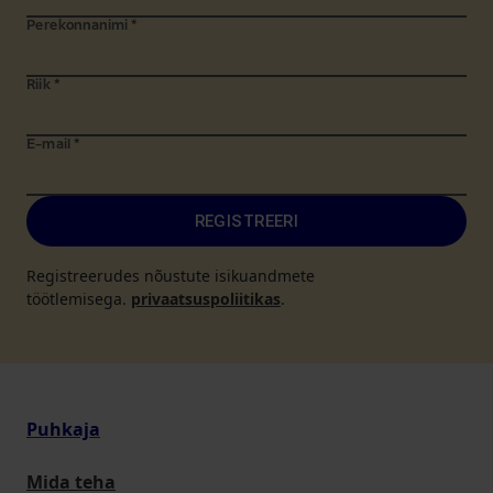
Perekonnanimi
*
Riik
*
E-mail
*
REGISTREERI
Registreerudes nõustute isikuandmete
töötlemisega.
privaatsuspoliitikas
.
Puhkaja
Mida teha