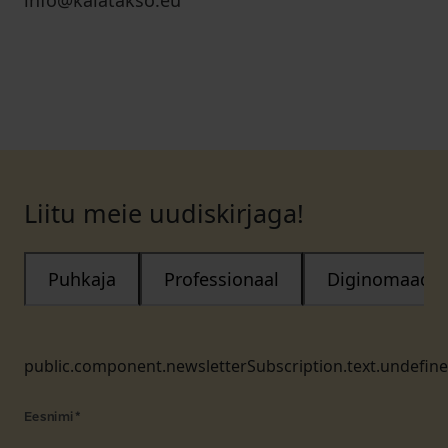
info@kalatakso.eu
Liitu meie uudiskirjaga!
Puhkaja
Professionaal
Diginomaad
public.component.newsletterSubscription.text.undefin
Eesnimi
*