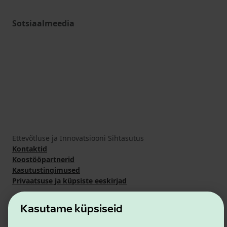
Sotsiaalmeedia
Ettevõtluse ja Innovatsiooni Sihtasutus
Kontaktid
Koostööpartnerid
Kasutustingimused
Privaatsuse ja küpsiste eeskirjad
Kasutame küpsiseid