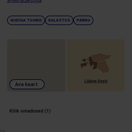
ahvenataksoga
!
GIIDIGA TUURID
KALASTUS
PÄRNU
Lääne-Eesti
Ava kaart
Kõik omadused (1)