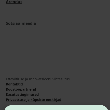
Arendus
Sotsiaalmeedia
Ettevõtluse ja Innovatsiooni Sihtasutus
Kontaktid
Koostööpartnerid
Kasutustingimused
Privaatsuse ja küpsiste eeskirjad