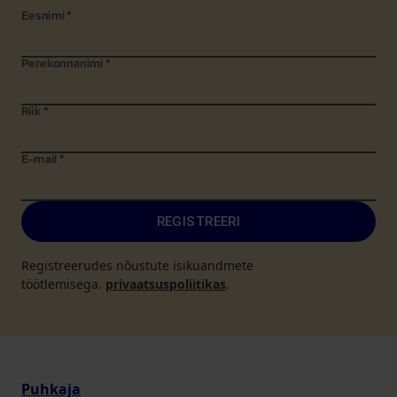
Eesnimi
*
Perekonnanimi
*
Riik
*
E-mail
*
REGISTREERI
Registreerudes nõustute isikuandmete
töötlemisega.
privaatsuspoliitikas
.
Puhkaja