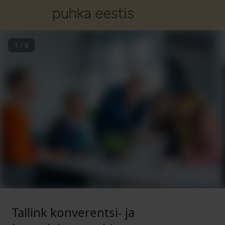
1
/
6
Tallink konverentsi- ja