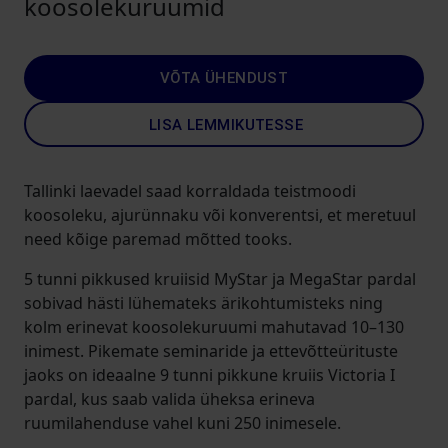
koosolekuruumid
VÕTA ÜHENDUST
LISA LEMMIKUTESSE
Tallinki laevadel saad korraldada teistmoodi
koosoleku, ajurünnaku või konverentsi, et meretuul
need kõige paremad mõtted tooks.
5 tunni pikkused kruiisid MyStar ja MegaStar pardal
sobivad hästi lühemateks ärikohtumisteks ning
kolm erinevat koosolekuruumi mahutavad 10–130
inimest. Pikemate seminaride ja ettevõtteürituste
jaoks on ideaalne 9 tunni pikkune kruiis Victoria I
pardal, kus saab valida üheksa erineva
ruumilahenduse vahel kuni 250 inimesele.