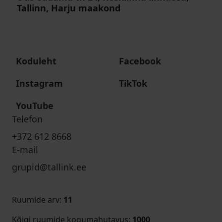
Tallinn, Harju maakond
Koduleht
Facebook
Instagram
TikTok
YouTube
Telefon
+372 612 8668
E-mail
grupid@tallink.ee
Ruumide arv
:
11
Kõigi ruumide kogumahutavus
:
1000