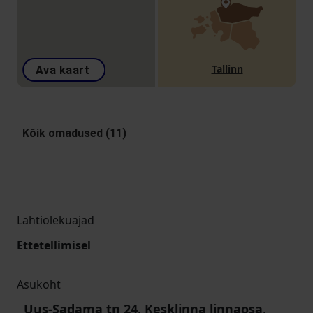
Tallinn
Ava kaart
Kõik omadused (11)
Lahtiolekuajad
Ettetellimisel
Asukoht
Uus-Sadama tn 24, Kesklinna linnaosa,