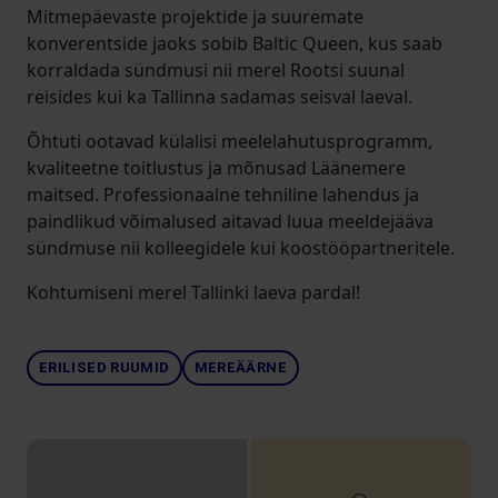
Mitmepäevaste projektide ja suuremate
konverentside jaoks sobib Baltic Queen, kus saab
korraldada sündmusi nii merel Rootsi suunal
reisides kui ka Tallinna sadamas seisval laeval.
Õhtuti ootavad külalisi meelelahutusprogramm,
kvaliteetne toitlustus ja mõnusad Läänemere
maitsed. Professionaalne tehniline lahendus ja
paindlikud võimalused aitavad luua meeldejääva
sündmuse nii kolleegidele kui koostööpartneritele.
Kohtumiseni merel Tallinki laeva pardal!
ERILISED RUUMID
MEREÄÄRNE